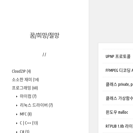
꿈/희망/절망
/
/
UPNP 프로토콜
FFMPEG 디코딩 
CloudZIP
(4)
소소한 재미
(14)
클래스 private, p
프로그래밍
(60)
마이컴
(7)
클래스 가상함수
리눅스 드라이버
(7)
윈도우 malloc
MFC
(8)
C | C++
(13)
RTPLIB 1.0b
C#
(5)