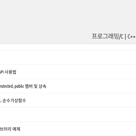
프로그래밍/C | C++
API 사용법
rotected, public 멤버 및 상속
, 순수가상함수
 라이브러리 예제