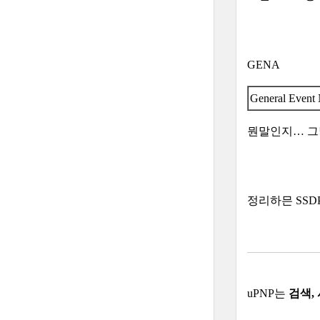
GENA
General Eve
뭔말인지… 그
정리하믄 SSD
uPNP는
검색, 