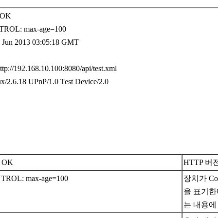
 OK
ROL: max-age=100
 Jun 2013 03:05:18 GMT
ttp://192.168.10.100:8080/api/test.xml
/2.6.18 UPnP/1.0 Test Device/2.0
0 OK
HTTP 버
ROL: max-age=100
장치가 Con
을 표기한다.
는 내용에 