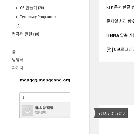
RTP 문서 한글
OS 만들기
(20)
Temporary Programmin..
문자열 처리 함
(0)
컴퓨터 관련
(18)
FFMPEG 압축
[펌] C 프로그
홈
방명록
관리자
1
꿈/희망/절망
얼땅불땅
2013. 8. 21. 20:13