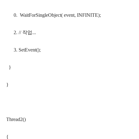
0. WaitForSingleObject( event, INFINITE);
2. // 작업...
3. SetEvent();
}
}
Thread2()
{