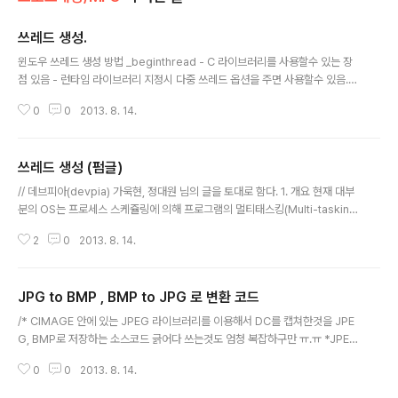
쓰레드 생성.
글 내용
윈도우 쓰레드 생성 방법 _beginthread - C 라이브러리를 사용할수 있는 장
점 있음 - 런타임 라이브러리 지정시 다중 쓰레드 옵션을 주면 사용할수 있음. -
종료시 _endthread 호출해야함 CreateThread - 종료시 함수 리턴, 혹은 E
0
0
2013. 8. 14.
xitThread함수 호출 - UI 관련 함수 , 윈도우 컨트롤 사용시 알수 없는 문제가
많이 발생한다. 이럴경우 AfxBeginThread로 사용한다. MFC를 이용한 쓰레
드 프로그래밍 - 메시지 펌프가 있어서 메시지 처리 가능함. - 작업 쓰레드와 UI
쓰레드 생성 (펌글)
쓰레드로 구분. 0 작업쓰레드 생성시 AfxBeginThread 사용. - 작업 쓰레드
글 내용
종료시 AfxThreadEnd() 함수 처리. - 외부에서 종료 처리할수 있음 - Termi
// 데브피아(devpia) 가욱현, 정대원 님의 글을 토대로 함다. 1. 개요 현재 대부
nateThread..
분의 OS는 프로세스 스케쥴링에 의해 프로그램의 멀티태스킹(Multi-taskin
g)을 지원하고 있다. 멀티태스킹이란 실행되고있는 프로그램을 일정 단위로 잘
2
0
2013. 8. 14.
라서(slice) 순서대로 CPU를 사용하게끔 하는 것 인데, 사용자는 마치 동시에
여러 개의 프로그램이 실행되는 것처럼 느낄 수 있게 된다. 즉, CPU 사용률을
최대화 하고, 대기시간과 응답시간의 최소화를 가능케 해주는 방법이다. 이번에
JPG to BMP , BMP to JPG 로 변환 코드
는 프로세스 한 개만 놓고 보자. 한 프로세스는 구성면에서 [텍스트]-[데이터]-
글 내용
[스택] 영역으로 구성되어있고, 기능면에서는 텍스트의 모듈들은 각각의 역할
/* CIMAGE 안에 있는 JPEG 라이브러리를 이용해서 DC를 캡쳐한것을 JPE
을 가지고 있다. 프로세스에서의 공유메모리영역을 제외한 부분끼리 묶어서
G, BMP로 저장하는 소스코드 긁어다 쓰는것도 엄청 복잡하구만 ㅠ.ㅠ *JPEG
쓰..
을 컴파일할때 NOT USING MFC 항목을 체크할것 *BMP는 MSDN을 참조
0
0
2013. 8. 14.
*JPG는 CODEGURU 참조 *ppt 를 전체화면으로 뛰웠을때 파워포인트를 캡
쳐해서 저장하는 프로그램이라고 하면 될것임;; */ #include #include exter