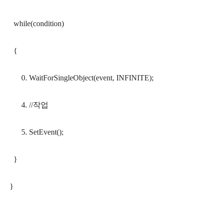
while(condition)
{
0. WaitForSingleObject(event, INFINITE);
4. //작업
5. SetEvent();
}
}