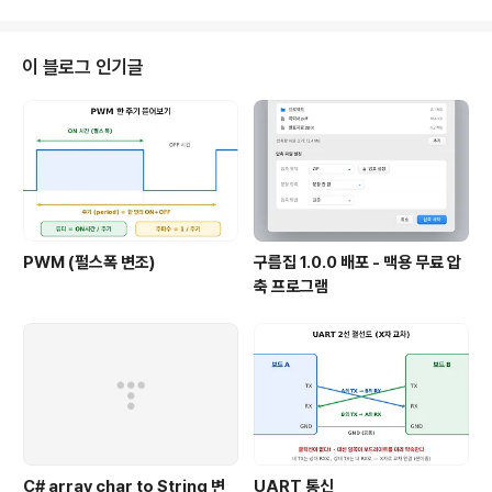
n "C" { #include "jpeglib.h" } #include #ifdef _DEBUG #define new
DEBUG_NEW #undef THIS_FILE static char THIS_FILE[] = __FILE__;
#endif struct ima_error_mgr { stru..
이 블로그 인기글
PWM (펄스폭 변조)
구름집 1.0.0 배포 - 맥용 무료 압
축 프로그램
C# array char to String 변
UART 통신