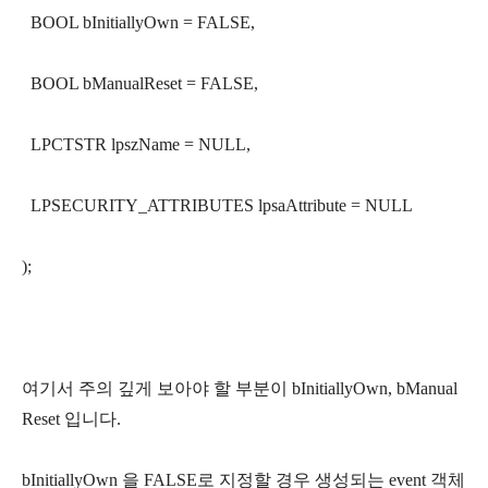
BOOL bInitiallyOwn = FALSE,
BOOL bManualReset = FALSE,
LPCTSTR lpszName = NULL,
LPSECURITY_ATTRIBUTES lpsaAttribute = NULL
);
여기서 주의 깊게 보아야 할 부분이 bInitiallyOwn, bManual
Reset 입니다.
bInitiallyOwn 을 FALSE로 지정할 경우 생성되는 event 객체