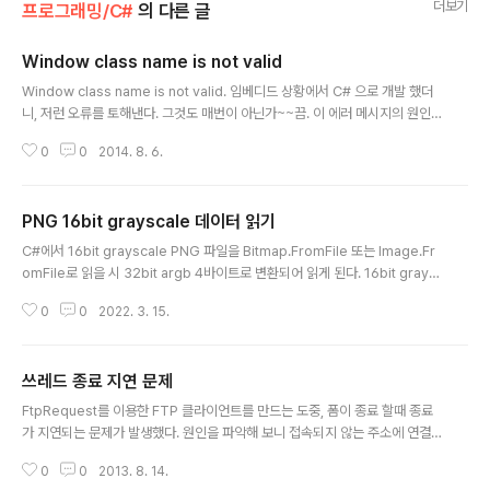
더보기
프로그래밍/C#
의 다른 글
Window class name is not valid
글 내용
Window class name is not valid. 임베디드 상황에서 C# 으로 개발 했더
니, 저런 오류를 토해낸다. 그것도 매번이 아닌가~~끔. 이 에러 메시지의 원인
은 폼에서 자식 윈도우(컨트롤)을 생성할 때, 생성 할 수 없을 때 발생한다. (co
0
0
2014. 8. 6.
mctl32.dll 과 관련이 있을지도..) 원인은 글쎄 못 찾겠다..
PNG 16bit grayscale 데이터 읽기
글 내용
C#에서 16bit grayscale PNG 파일을 Bitmap.FromFile 또는 Image.Fr
omFile로 읽을 시 32bit argb 4바이트로 변환되어 읽게 된다. 16bit gray
이미지를 얻기 위해서는 다음과 같이 처리한다. Stream imageStreamSour
0
0
2022. 3. 15.
ce = new FileStream(path, FileMode.Open, FileAccess.Read, File
Share.Read);PngBitmapDecoder decoder = new PngBitmapDec
oder(imageStreamSource, BitmapCreateOptions.PreservePixel
쓰레드 종료 지연 문제
Format, BitmapCacheOption.Default); BitmapSource bitmapSourc
글 내용
e = dec..
FtpRequest를 이용한 FTP 클라이언트를 만드는 도중, 폼이 종료 할때 종료
가 지연되는 문제가 발생했다. 원인을 파악해 보니 접속되지 않는 주소에 연결
을 하게 될 경우나 파일 전송중에 종료를 하게 되니 발생하는 문제였다. Threa
0
0
2013. 8. 14.
d의 Abort 기능이나 interrupt 로 처리해 보았지만, 여전히 문제는 해결되지