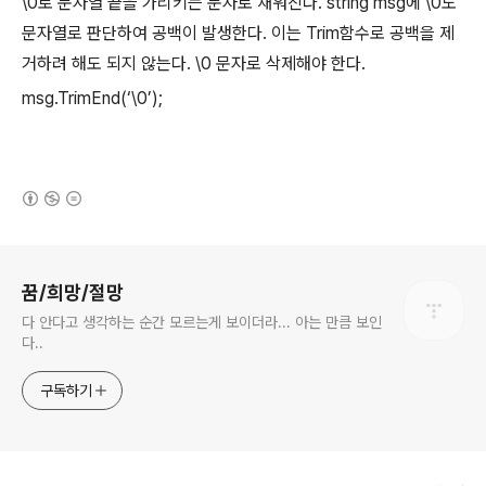
\0로 문자열 끝을 가리키는 문자로 채워진다. string msg에 \0도
문자열로 판단하여 공백이 발생한다. 이는 Trim함수로 공백을 제
거하려 해도 되지 않는다. \0 문자로 삭제해야 한다.
msg.TrimEnd(‘\0’);
(새창열림)
로그 정보
꿈/희망/절망
다 안다고 생각하는 순간 모르는게 보이더라... 아는 만큼 보인
다..
구독하기