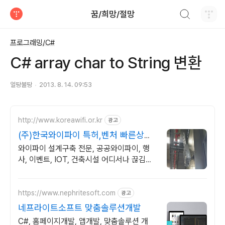
검색하기
꿈/희망/절망
티스토리
프로그래밍/C#
C# array char to String 변환
얼땅불땅
2013. 8. 14. 09:53
http://www.koreawifi.or.kr
광고
(주)한국와이파이 특허,벤처 빠른상담
가능
와이파이 설계구축 전문, 공공와이파이, 행
사, 이벤트, IOT, 건축시설 어디서나 끊김없
이! 와이파이특허 보유, 다양한 시공경험을
가진 전문성있는 기업
https://www.nephritesoft.com
광고
네프라이트소프트 맞춤솔루션개발
C#, 홈페이지개발, 앱개발, 맞춤솔루션 개