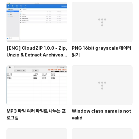
[ENG] CloudZIP 1.0.0 - Zip,
PNG 16bit grayscale 데이터
Unzip & Extract Archives o
읽기
n Mac
MP3 파일 여러 파일로 나누는 프
Window class name is not
로그램
valid