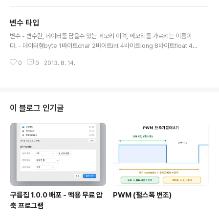
않았다. 그러던중 IsBackground라는 속성을 알게 되었는데 이 IsBackgrou
nd에 대한 설명은 msdn에 다음과 같이 설명되어 있다. http://msdn.micros
변수 타입
oft.com/ko-kr/library/system.threading.thread.isbackground.asp
글 내용
x 스레드가 배경 스레드인지 여부를 나타내는 값을 가져오거나 설정합니다. 네
변수 - 변수란, 데이터를 담을수 있는 메모리 이며, 메모리를 가르키는 이름이
임스페이스: Syste..
다. - 데이터형byte 1바이트char 2바이트int 4바이트long 8바이트float 4
바이트double 8바이트decimal 16바이트bool 1바이트 * built-in각 데이
0
0
2013. 8. 14.
터형은 기본적으로 위에서 표기된 정해진 메모리를 할당한다. 사용법 예제 int
a; a = 5;a = 20; a라는 변수는 int 데이터형을 나타낸다.a 라는 변수에 5를 저
장한다.(a가 가르키는 메모리에 숫자 5를 저장한다.)a 라는 변수에 10을 저장
한다.
이 블로그 인기글
구름집 1.0.0 배포 - 맥용 무료 압
PWM (펄스폭 변조)
축 프로그램