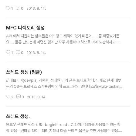
에다가 MDICREATESTRUCT 구조체를 집어 넣는다. 메인 프로시저는 wnd
1
0
2013. 8. 14.
Proc가 아니고 DefFrameProc 자식은 DefMDIChildProc
MFC 디렉토리 생성
글 내용
API 에서 지원되는 함수들은 어느정도 제약이 있기 떄문에...... 좀 짜증났거든
요..... 물론 만드는게 어렵진 않지만 자주 사용해야 하므로 아예 보관하시고 카
피해서 사용하시면 편하실거 같아서요... #include #include #include usin
1
0
2013. 8. 14.
g namespace std; /* 기존 디렉토리가 있을경우 안만들어지고 없으면 만든
다. 부모디렉토리가 없어도 생성가능 */ void CreateDir(char* Path) { cha
r DirName[256]; //생성할 디렉초리 이름 char* p = Path; //인자로 받은
쓰레드 생성 (펌글)
디렉토리 char* q = DirName; while(*p) { if (('\\' == *p) || ('/' == *p)) //
글 내용
루트디렉토리 혹은 Sub디렉토리 { if ('..
// 데브피아(devpia) 가욱현, 정대원 님의 글을 토대로 함다. 1. 개요 현재 대부
분의 OS는 프로세스 스케쥴링에 의해 프로그램의 멀티태스킹(Multi-taskin
g)을 지원하고 있다. 멀티태스킹이란 실행되고있는 프로그램을 일정 단위로 잘
2
0
2013. 8. 14.
라서(slice) 순서대로 CPU를 사용하게끔 하는 것 인데, 사용자는 마치 동시에
여러 개의 프로그램이 실행되는 것처럼 느낄 수 있게 된다. 즉, CPU 사용률을
최대화 하고, 대기시간과 응답시간의 최소화를 가능케 해주는 방법이다. 이번에
쓰레드 생성.
는 프로세스 한 개만 놓고 보자. 한 프로세스는 구성면에서 [텍스트]-[데이터]-
글 내용
[스택] 영역으로 구성되어있고, 기능면에서는 텍스트의 모듈들은 각각의 역할
윈도우 쓰레드 생성 방법 _beginthread - C 라이브러리를 사용할수 있는 장
을 가지고 있다. 프로세스에서의 공유메모리영역을 제외한 부분끼리 묶어서
점 있음 - 런타임 라이브러리 지정시 다중 쓰레드 옵션을 주면 사용할수 있음. -
쓰..