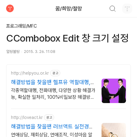
검색하기
꿈/희망/절망
티스토리
프로그래밍/MFC
CCombobox Edit 창 크기 설정
얼땅불땅
2015. 3. 26. 11:08
http://helpyou.or.kr
광고
해결방법을 찾을땐 헬프유 역할대행,
상황연출 전문업체
각종역할대행, 전화대행, 다양한 상황 해결가
능, 확실한 일처리, 100%비밀보장 해결방법
이 떠오르지 않을 때는 언제나 헬프유를 기억
해주세요. 다양한 문제 해결가능
http://loveact.kr
광고
해결방법을 찾을땐 러브액트 실전경험
이 가장 많은 업체
연애상담, 재회상담, 연애조작, 이성마음 알