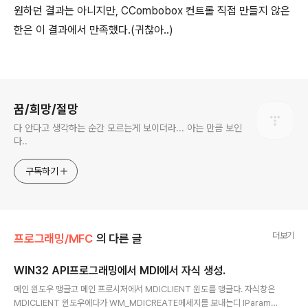
원하던 결과는 아니지만, CCombobox 컨트롤 직접 만들지 않은
한은 이 결과에서 만족했다.(귀찮아..)
로그 정보
꿈/희망/절망
다 안다고 생각하는 순간 모르는게 보이더라... 아는 만큼 보인
다..
구독하기
더보기
프로그래밍/MFC
의 다른 글
WIN32 API프로그래밍에서 MDI에서 자식 생성.
글 내용
메인 윈도우 맹글고 메인 프로시저에서 MDICLIENT 윈도를 맹글다. 자식창은
MDICLIENT 윈도우에다가 WM_MDICREATE메세지를 보내는디 lParam