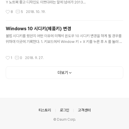
Y 노트북 좋고 디자인도 이쁘다라는 말에 넘어가 2013년
에 SONY 노트북을 거금을 들여서 구매했다. 뭐 그땐 그런
작성시간
8
5
2018. 10. 19.
대로 쓸만 했었지.. 다만, 키보드 치다 보면 자판 뜨거워 지
는건 덤…. 여튼 이런저런 내 불만을 수용할 만한 제품이 있
더라도 비쌀것이고 그냥 노트북 본연의 기능만 되면 된다
Windows 10 시디키(제품키) 변경
는 생각에 잘 사용했다. 그런데 어느날 갑자기 윈도우 화면
글 내용
불법 시디키를 썼던지 어떤 이유에 의해서 윈도우 10 시디키 변경을 하게 될 경우를
에 Windows 10 업그레이드 팝업 창이 뜨길래 마이크로
위하여 이곳에 기록한다. 1. 키보드에서 Window 키 + X 키를 누른 후 A 를 눌러 관
소프트의 신작 소프트웨어 설치는 베타 테스터가 된다라는
리자 권한의 Windows Power Shell을 실행한다. 2. slmgr /cpky 을 입력하여
생각하에 과감히 닫기.. 닫기.. 닫기. 근데 이게 반복 되니 귀
레지스트리에서 현재 라이센스 키를 삭제한다. 3. slmgr /upk 을 입력하여 컴퓨터
찮아 졌다. 또 Windows 10 평판이 나쁜 편도 아니고 …
작성시간
1
0
2018. 9. 27.
에서 라이센스 키를 삭제한다. 4. slmgr /ipk [제품키] 를 입력하여 라이센스를 등
해서….업그레이드 동의… 그 때부터이다. 지옥이 시작된
록한다. 5. slmgr /dli 를 입력하여 라이센스 상태를 확인한다. 6. slmgr /xpr 을 입
게…. 너..
력하여 라이센스 유효 기간을 확인한다.
더보기
의안내
티스토리
로그인
고객센터
© Daum Corp.