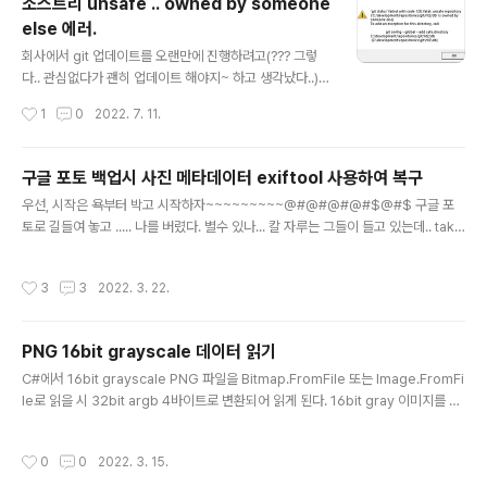
소스트리 unsafe .. owned by someone
else 에러.
글 내용
회사에서 git 업데이트를 오랜만에 진행하려고(??? 그렇
다.. 관심없다가 괜히 업데이트 해야지~ 하고 생각났다..)
소스트리를 실행했더니.. git status failed with code 1
작성시간
1
0
2022. 7. 11.
28: fatal unsafe repository .... is owned by some
one else 라는 메시지와 함께.. To add an exception
for this directory , call: git config --global --add
구글 포토 백업시 사진 메타데이터 exiftool 사용하여 복구
safe.directory &#39;D:/WORK/REPOSITORY&#3
글 내용
우선, 시작은 욕부터 박고 시작하자~~~~~~~~~@#@#@#@#$@#$ 구글 포
9; 메세지가 발생했다.. 뭐지 하고 검색해보니 git 의 보안
토로 길들여 놓고 ..... 나를 버렸다. 별수 있나... 칼 자루는 그들이 들고 있는데.. take
문제가 발생했고.. 메시지내의 문구를 그대로 치면 된다고
out 으로 백업 요청 .. 1TB라는 어마어마한 용량이 나왔다... 첫번째.. 빡침... 3T HD
한단다. git config --global --add safe.d..
D를 샀다...... 돈 들었다..............하~~~~~ 50G씩 22개 파일을 다운받으면서 그
작성시간
3
3
2022. 3. 22.
속도에 두번째...빡침... 50G파일을 압축 풀면서 또 그 속도에 세번째...빡침.... 씨부
럴 구글 쌔퀴들.. 하지만... ..그렇다... 다시 구글 스토리지 2T 사서... 다시 업로드 했
다.... 대안이.. 아이클라우드 가 있었는데.. 업로드 속도와 아이클라우드의 사진은 백
PNG 16bit grayscale 데이터 읽기
업 보다는 동기화 개념이라... 그냥 구글을..
글 내용
C#에서 16bit grayscale PNG 파일을 Bitmap.FromFile 또는 Image.FromFi
le로 읽을 시 32bit argb 4바이트로 변환되어 읽게 된다. 16bit gray 이미지를 얻
기 위해서는 다음과 같이 처리한다. Stream imageStreamSource = new File
Stream(path, FileMode.Open, FileAccess.Read, FileShare.Read);Png
작성시간
0
0
2022. 3. 15.
BitmapDecoder decoder = new PngBitmapDecoder(imageStreamSo