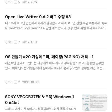
작성시간
5
5
2019. 2. 19.
더 선택 잘려진 MP3 파일들이 저장될 폴더를 지정한다.
3. 시간 데이터 읽기 MP3 파일을 자르기 위한 시간정보를
입력하기 위해서 시간데이터 읽기 버튼을 [클릭]한다. (시
Open Live Writer 0.6.2 버그 수정 #3
간 정보 포맷으로 저장된 txt 파일을 드래그 하여 목록창에
글 내용
드랍해도 됨) 시간 데이터 읽기 버튼을 클릭하면 다음과 같
티스토리 로그인 관련해서 에러가 발생한다고 하여 로그인 관련 부분 수정해서 Ope
은 시간 정보 입력창이 생성된다. 시간 정보를 입력한다..
nLiveWriter.BlogClient.dll 파일만 배포 합니다. (zip 압축 파일 해제 후 OpenLi
위와 같이 입력하고 [확인] 버튼을 클릭한다. * 시간정보
veWriter.BlogClient.dll 파일을 덮어쓰기 하면됨.) - 로그인 실패 시 로그인창이
데이터 포맷 - 시간 정보 데이터는 입력 MP3 의 시작위치
별도로 팝업 되도록 수정함.
작성시간
0
7
2019. 1. 31.
정보만..
OS 만들기 #20 가상메모리, 페이징(PAGING) 처리 - 1
글 내용
개인적인 일과 OS 만드는 과정에서 너무 지식이 부족함을 느끼고.. 한동안 공부만
했다. 이해 안되는 개념은 이해 될때까지 예제와 문서 읽으면서 공부를 하긴 했는데
역시나 OS 만드는 것에 대한 지식이 너무 방대함을 느끼고…좌절(?). 오래된 노트북
책장속에 꼽아 놓고, 가끔 켤 때 마다 보이는 바탕화면에 OS 만들기 폴더를 볼 때 마
작성시간
5
2
2018. 10. 23.
다 내 자신이 한심해지는 것 같아 더더욱 의도적으로 외면하게 되었다. 그러다가 죽
은 노트북 살리면서 생각지도 않는 의욕이 불타 올라 , 다시 시작. 우선 페이징을 설명
하기 전에 가상 메모리에 대해서 설명이 필요하다. 가상 메모리 단어에서 어느 정도
SONY VPCCB37FK 노트북 Windows 1
무엇을 내포된 의미를 알 수 있듯이 메모리를 가상화 한다는 거다. ?????? 메모
0 64bit
리??? 내컴퓨터에 달려있는 램??? 그렇다...
글 내용
그래…. 내가 미친놈이다… 팔랑귀라서.. 회사 동료가 SON