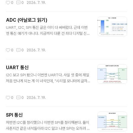
작성시간
0
0
2026. 7. 19.
로 내보내는 느낌이라 짝처럼 묶어서 보기 좋더라.일단 이
궁금증부터LED 밝기를 절반만 켜고 싶다. 모터를 천천히
만 돌리고 싶다. 그런데 마이컴 핀이 내보낼 수 있는 건 0V
ADC (아날로그 읽기)
(LOW) 아니면 5V(HIGH), 딱 두 가지뿐이다. 디지털이니
글 내용
까. 그럼 그 중간인 "반쯤"은 대체 어떻게 만들지? 나는 처
UART, I2C, SPI 통신 글은 이미 다 써버렸다. 근데 이번
음에 무슨 볼륨 노브처럼 전압을 슬슬 낮춰주는 뭔가가 따
엔 통신 얘기가 아니다. 지금까지 다룬 건 죄다 디지털 신호
로 있는 줄 알았다 ㅋㅋ답은 좀 얍삽하다(?). 아주 빠르게
(0/1)였는데, 세상엔 0과 1로 딱 안 떨어지는 값이 훨씬 많
껐다 켰다를 반복하면서, "켜져 있는 시간의 비율"로 평균
더라. 온도, 밝기, 가변저항 돌린 정도… 이런 건 전부 연속
작성시간
0
0
2026. 7. 19.
전압을..
적인 아날로그 전압이다. 오늘은 이걸 마이컴이 어떻게 읽
는지, ADC를 정리해본다.일단 문제부터마이컴은 기본적
으로 0 아니면 1밖에 모른다. 핀에 전압이 걸렸냐(HIGH)
UART 통신
안 걸렸냐(LOW), 딱 두 가지다. 그런데 예를 들어 가변저
글 내용
항을 천천히 돌리면 핀에 걸리는 전압이 0V에서 5V까지
I2C 보고 SPI 봤으니 이번엔 UART다. 사실 셋 중에 제일
스르륵 바뀐다. 2.3V, 2.31V, 2.317V… 무한히 잘게 쪼갤
처음 만나게 되는 게 이 녀석인데, "시리얼 모니터에 글자
수 있는 값이다.이걸 마이컴한테 "지금 몇 볼트야?" 하고
찍기"가 바로 UART다. 근데 앞에 둘이랑 결정적으로 다른
물어보면, 디지털만 아는 녀석이 답을 못 ..
점이 하나 있다. 클럭선이 없다.클럭선이 없다고?I2C엔 S
작성시간
0
0
2026. 7. 19.
CL, SPI엔 SCK 라는 클럭선이 있었다. 이게 "지금이 1비
트를 읽을 타이밍이야" 하고 박자를 딱딱 찍어주는 선이었
다. 그래서 둘 다 동기식(synchronous) 통신이라고 불렀
SPI 통신
다.그런데 UART는 그 클럭선이 없다. 그래서 비동기(asy
글 내용
nchronous)다. 이름부터가 그렇다. UART = Universa
저번엔 I2C를 정리했으니 이번엔 SPI를 정리해본다. 둘이
l Asynchronous Receiver/Transmitter. 우리가 흔
사촌지간 같은 녀석들이라 I2C 알고 나면 SPI는 오히려 쉽