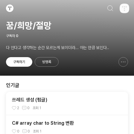
검색하기
티스토리
꿈/희망/절망
구독자
0
다 안다고 생각하는 순간 모르는게 보이더라... 아는 만큼 보인다..
구독하기
방명록
신고하기 레이어
열기
인기글
쓰레드 생성 (펌글)
2
0
조회
1
C# array char to String 변환
0
0
조회
1