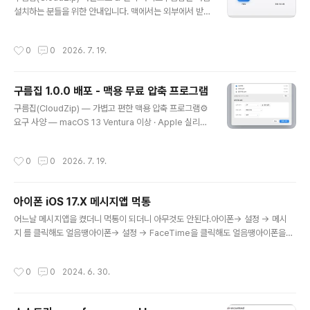
설치하는 분들을 위한 안내입니다. 맥에서는 외부에서 받
It's called Cl..
은 앱을 처음 열 때 보안 경고가 뜰 수 있는데, 아래 순서대
로 하면 문제없이 실행됩니다. 1. 다운로드아래 링크에서
작성시간
0
0
2026. 7. 19.
최신 버전(1.0.0)을 내려받으세요. [다운로드 링크 — Clo
udZip-1.0.0.dmg]macOS 13 Ventura 이상Apple 실
리콘(M1~)·인텔 맥 모두 지원 (유니버설 바이너리) 2. 설
구름집 1.0.0 배포 - 맥용 무료 압축 프로그램
치하기내려받은 .dmg 파일을 두 번 눌러 열고, 나타나는
글 내용
구름집 아이콘을 응용 프로그램(Applications) 폴더로 끌
구름집(CloudZip) — 가볍고 편한 맥용 압축 프로그램⚙️
어다 놓으면 설치가 끝납니다. 3. 처음 실행하기 (보안 경고
요구 사양 — macOS 13 Ventura 이상 · Apple 실리콘
해제)구름집은 개인 개발자가 배포하는 앱이라, 처음 열 때
(M1~)/인텔 맥 모두 지원 (유니버설 바이너리)맥에서 압축
"확인되지 않은 개발자" 또는 ..
파일을 다루다 보면 늘 아쉬웠습니다. 기본 압축 유틸리티
작성시간
0
0
2026. 7. 19.
는 한글 파일명이 깨지고, ZIP 말고는 제대로 못 열고, 세밀
한 옵션도 없죠. 그래서 직관적이면서 맥에 딱 맞는 압축 관
리자를 직접 만들었습니다. 이름은 구름집입니다.ㅁ 지원
아이폰 iOS 17.X 메시지앱 먹통
형식압축 풀기(열기) — 사실상 모든 주요 형식을 지원합니
글 내용
다.일반: ZIP, ZIPX, 7Z, RAR, TAR, GZ(TGZ), BZ2(T
어느날 메시지앱을 켰더니 먹통이 되더니 아무것도 안된다.아이폰-> 설정 -> 메시
BZ), XZ(TXZ), LZ, LZMA, Z, ZST디스크·설치: ISO, I
지 를 클릭해도 얼음땡아이폰-> 설정 -> FaceTime을 클릭해도 얼음땡아이폰을
MG, CAB, WIM, XAR, CPIO기타·국내: LHA/LZH..
몇번을 꼈다 켜도 안되더라..혹시나, 아이클라우드에 메시지 백업 해 놓은 기능 때문
에 그런건지 싶어서아이클라우드 백업 기능도 모두 끄기 또는 비활성 했는데도 여전
작성시간
0
0
2024. 6. 30.
히 먹통Apple ID 로그아웃 을 했더니 되더라씨발 애플아, 제대로좀 만들어라..3시
간동안 삽질 했다...