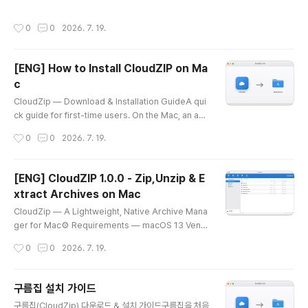
히 "시리얼 통신", "RS-232" 라고 부르는 게 다 이거다.
다.라고 나도 처음엔 그렇게 생각했다 ㅋㅋ용어적 설명부
"유아트" ..
터SPI(Serial Peripheral Interface)는 모토로라에서
작성시간
0
0
2026. 7. 19.
개발한 동기식 직렬 통신 방식이다. 마이크로컨트롤러와
주변 기기(센서, EEPROM, SD카드, LCD 등) 사이에서
짧은 거리 고속 통신에 널리 쓰인다. "에스-피-아이" 라고
[ENG] How to Install CloudZIP on Ma
그냥 읽으면 된다. 이건 발음 시비 걸릴 게 없어서 마음이
c
편하다 ^^SPI는 기본적으로 4개의 라인을 사용한다.SCL
글 내용
K (SCK) : 클럭. 마스터가 만들어서 내보낸다.MOSI : Ma
CloudZip — Download & Installation GuideA qui
ster Out Slave In. 마스터 → 슬레이브 방향 데이터.MIS
ck guide for first-time users. On the Mac, an ap
O : Master In ..
p downloaded from outside the App Store may
작성시간
0
0
2026. 7. 19.
show a security prompt the first time you open i
t. Follow the steps below and it will run without a
ny issue. 1. DownloadGet the latest version (1.0.
[ENG] CloudZIP 1.0.0 - Zip,Unzip & E
0) from the link below.👉 [download link — Clou
xtract Archives on Mac
dZip-1.0.0.dmg]macOS 13 Ventura or laterUnive
글 내용
rsal binary — runs na..
CloudZip — A Lightweight, Native Archive Mana
ger for Mac⚙️ Requirements — macOS 13 Ventu
ra or later · Universal (Apple silicon & Intel)Hand
작성시간
0
0
2026. 7. 19.
ling archives on the Mac has always been a bit f
rustrating. The built-in tools garble non-Latin fil
enames, struggle with anything beyond ZIP, and
구름집 설치 가이드
offer almost no options. So I built an archive ma
글 내용
구름집(CloudZip) 다운로드 & 설치 가이드구름집을 처음
nager that is intuitive and designed for the Mac.