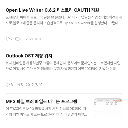
urce, BitmapCreateOptions.PreservePixelFormat, BitmapCacheOpti
on.Default); BitmapSource bitmapSource = dec..
Open Live Writer 0.6.2 티스토리 OAUTH 지원
글 내용
오랫동안, 바빠서 블로그에 글을 못 올렸다. 그러다가 , 몇일전 작업 정리를 하려는 용
도로 블로그에 글을 올리려고 습관적으로 Open live writer를 실행했다. 그런데 티
스토리에서 동작하지 않는 현상을 발견했다. 아니… 알고는 있었다 . 시간 내서 이거
살펴 보는게 힘들뿐이었다. 그리고 Open live writer의 기능도 요즘 시대의 기능에
작성시간
2
0
2021. 8. 3.
서 많이 떨어진 상태라.. 도태 되는 프로그램에 시간 할애하는게 아까웠다. 그냥… 다
시 손 좀 봤다..(난 이게 편해서……………) 내가 티스토리를 카카오랑 통합했었고, 티
스토리 OPEN API의 OAuth 가 기존과 달라진점이 있어서 수정해서 올린다. 티스
Outlook OST 저장 위치
토리를 카카오랑 통합한 계정에 대해서만 테스트 되었고, C# 에서 기본으로 제공하
글 내용
는 Webbrowser가..
회사 웹메일을 사용하던중 크롬의 문제인지, 웹사이트 문제인지는 모르겠지만 새탭
으로 메일 사이트가 무한 생성되는 문제가 발생된지 어언 10개월이 지났다 이를 해
결하려고 크롬디버깅, 웹사이트 소스 분석하다가 지쳐서 그냥 아웃룩을 사용하기로
하고 모두 덮었다. 솔직히 일하면서 이런 문제 때문에 시간 할애하면서 앉아 있는 내
작성시간
8
5
2019. 7. 10.
가 한심해서 였기 때문이다. 아웃룩 설치하고 계정 등록하고 이것 저것 설정 맞추고
사용하려고 하니, 딱 아웃룩 계정 데이터 (OST)저장 공간이 문제가 발생했다. 현재
C드라이브 SSD 는 용량이 250G (????) 밖에 안된다. D드라이브는 1T . 계정 데이
MP3 파일 여러 파일로 나누는 프로그램
터 저장 위치를 D 드라이브로 옮겨야 되는데… 안 옮겨진다. 마이크로소프트 사이트
글 내용
도 검색해 보고 구글도 검색해 보고 했지만 시키는데..
이 프로그램은 MP3 파일을 시작 시간 정보를 이용하여 각
각의 개별 파일로 자르는 프로그램이다. 1. 파일열기 파일
열기 버튼을 [클릭]하여 MP3 파일을 선택한다. (탐색기에
서 파일을 드래그 하여 프로그램에 드랍해도 됨) 2. 저장 폴