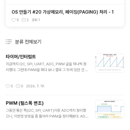
OS 만들기 #20 가상메모리, 페이징(PAGING) 처리 - 1
5
2
조회
1
분류 전체보기
주요 글 목록
타이머/인터럽트
글 내용
지금까지 I2C, SPI, UART, ADC, PWM 글을 하나씩 정
리했다. 그런데 PWM을 파다 보니 결국 그 뒤에 있던 건 타
이머였더라. 그래서 이번엔 미뤄뒀던 타이머 / 인터럽트를
제대로 판다. 사실 이거 두 개는 마이컴의 진짜 기본기라서,
작성시간
0
0
2026. 7. 19.
여기까지 오면 기초 시리즈가 한 바퀴 도는 느낌이다.왜 타
이머 + 인터럽트인가LED를 1초마다 깜빡이는 코드를 처
음 짤 땐 다들 이렇게 짠다.while(1){ LED = 1; delay_m
PWM (펄스폭 변조)
s(1000); // 1초 기다림 LED = 0; delay_ms(1000); //
글 내용
또 1초 기다림}동작은 한다. 그런데 문제는 저 delay_ms
그동안 통신 쪽(I2C, SPI, UART)이랑 ADC까지 정리했
(1000) 안에서 CPU가 진짜 아무것도 안 하고 멍때린다는
으니, 이번엔 방향을 좀 틀어서 PWM을 정리해본다. ADC
거다. 1초 동안 그냥 숫자만 세면서 시..
가 바깥 세상의 아날로그 값을 마이컴 안으로 읽어들이는
거였다면, PWM은 반대로 마이컴이 아날로그처럼 바깥으