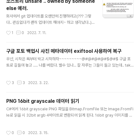
소스트리 unsafe .. owned by someone
else 에러.
글 내용
회사에서 git 업데이트를 오랜만에 진행하려고(??? 그렇
다.. 관심없다가 괜히 업데이트 해야지~ 하고 생각났다..)
소스트리를 실행했더니.. git status failed with code 1
작성시간
1
0
2022. 7. 11.
28: fatal unsafe repository .... is owned by some
one else 라는 메시지와 함께.. To add an exception
for this directory , call: git config --global --add
구글 포토 백업시 사진 메타데이터 exiftool 사용하여 복구
safe.directory &#39;D:/WORK/REPOSITORY&#3
글 내용
우선, 시작은 욕부터 박고 시작하자~~~~~~~~~@#@#@#@#$@#$ 구글 포
9; 메세지가 발생했다.. 뭐지 하고 검색해보니 git 의 보안
토로 길들여 놓고 ..... 나를 버렸다. 별수 있나... 칼 자루는 그들이 들고 있는데.. take
문제가 발생했고.. 메시지내의 문구를 그대로 치면 된다고
out 으로 백업 요청 .. 1TB라는 어마어마한 용량이 나왔다... 첫번째.. 빡침... 3T HD
한단다. git config --global --add safe.d..
D를 샀다...... 돈 들었다..............하~~~~~ 50G씩 22개 파일을 다운받으면서 그
작성시간
3
3
2022. 3. 22.
속도에 두번째...빡침... 50G파일을 압축 풀면서 또 그 속도에 세번째...빡침.... 씨부
럴 구글 쌔퀴들.. 하지만... ..그렇다... 다시 구글 스토리지 2T 사서... 다시 업로드 했
다.... 대안이.. 아이클라우드 가 있었는데.. 업로드 속도와 아이클라우드의 사진은 백
PNG 16bit grayscale 데이터 읽기
업 보다는 동기화 개념이라... 그냥 구글을..
글 내용
C#에서 16bit grayscale PNG 파일을 Bitmap.FromFile 또는 Image.FromFi
le로 읽을 시 32bit argb 4바이트로 변환되어 읽게 된다. 16bit gray 이미지를 얻
기 위해서는 다음과 같이 처리한다. Stream imageStreamSource = new File
Stream(path, FileMode.Open, FileAccess.Read, FileShare.Read);Png
작성시간
0
0
2022. 3. 15.
BitmapDecoder decoder = new PngBitmapDecoder(imageStreamSo