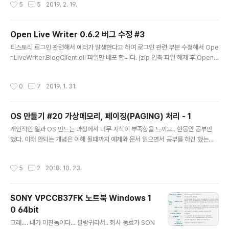
작성시간
5
5
2019. 2. 19.
더 선택 잘려진 MP3 파일들이 저장될 폴더를 지정한다.
3. 시간 데이터 읽기 MP3 파일을 자르기 위한 시간정보를
입력하기 위해서 시간데이터 읽기 버튼을 [클릭]한다. (시
Open Live Writer 0.6.2 버그 수정 #3
간 정보 포맷으로 저장된 txt 파일을 드래그 하여 목록창에
글 내용
드랍해도 됨) 시간 데이터 읽기 버튼을 클릭하면 다음과 같
티스토리 로그인 관련해서 에러가 발생한다고 하여 로그인 관련 부분 수정해서 Ope
은 시간 정보 입력창이 생성된다. 시간 정보를 입력한다..
nLiveWriter.BlogClient.dll 파일만 배포 합니다. (zip 압축 파일 해제 후 OpenLi
위와 같이 입력하고 [확인] 버튼을 클릭한다. * 시간정보
veWriter.BlogClient.dll 파일을 덮어쓰기 하면됨.) - 로그인 실패 시 로그인창이
데이터 포맷 - 시간 정보 데이터는 입력 MP3 의 시작위치
별도로 팝업 되도록 수정함.
작성시간
0
7
2019. 1. 31.
정보만..
OS 만들기 #20 가상메모리, 페이징(PAGING) 처리 - 1
글 내용
개인적인 일과 OS 만드는 과정에서 너무 지식이 부족함을 느끼고.. 한동안 공부만
했다. 이해 안되는 개념은 이해 될때까지 예제와 문서 읽으면서 공부를 하긴 했는데
역시나 OS 만드는 것에 대한 지식이 너무 방대함을 느끼고…좌절(?). 오래된 노트북
책장속에 꼽아 놓고, 가끔 켤 때 마다 보이는 바탕화면에 OS 만들기 폴더를 볼 때 마
작성시간
5
2
2018. 10. 23.
다 내 자신이 한심해지는 것 같아 더더욱 의도적으로 외면하게 되었다. 그러다가 죽
은 노트북 살리면서 생각지도 않는 의욕이 불타 올라 , 다시 시작. 우선 페이징을 설명
하기 전에 가상 메모리에 대해서 설명이 필요하다. 가상 메모리 단어에서 어느 정도
SONY VPCCB37FK 노트북 Windows 1
무엇을 내포된 의미를 알 수 있듯이 메모리를 가상화 한다는 거다. ?????? 메모
0 64bit
리??? 내컴퓨터에 달려있는 램??? 그렇다...
글 내용
그래…. 내가 미친놈이다… 팔랑귀라서.. 회사 동료가 SON