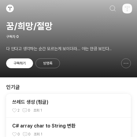
검색하기
티스토리
꿈/희망/절망
구독자
0
다 안다고 생각하는 순간 모르는게 보이더라... 아는 만큼 보인다..
구독하기
방명록
신고하기 레이어
열기
인기글
쓰레드 생성 (펌글)
2
0
조회
1
C# array char to String 변환
0
0
조회
1