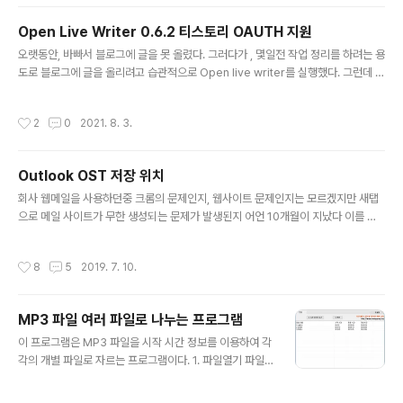
urce, BitmapCreateOptions.PreservePixelFormat, BitmapCacheOpti
on.Default); BitmapSource bitmapSource = dec..
Open Live Writer 0.6.2 티스토리 OAUTH 지원
글 내용
오랫동안, 바빠서 블로그에 글을 못 올렸다. 그러다가 , 몇일전 작업 정리를 하려는 용
도로 블로그에 글을 올리려고 습관적으로 Open live writer를 실행했다. 그런데 티
스토리에서 동작하지 않는 현상을 발견했다. 아니… 알고는 있었다 . 시간 내서 이거
살펴 보는게 힘들뿐이었다. 그리고 Open live writer의 기능도 요즘 시대의 기능에
작성시간
2
0
2021. 8. 3.
서 많이 떨어진 상태라.. 도태 되는 프로그램에 시간 할애하는게 아까웠다. 그냥… 다
시 손 좀 봤다..(난 이게 편해서……………) 내가 티스토리를 카카오랑 통합했었고, 티
스토리 OPEN API의 OAuth 가 기존과 달라진점이 있어서 수정해서 올린다. 티스
Outlook OST 저장 위치
토리를 카카오랑 통합한 계정에 대해서만 테스트 되었고, C# 에서 기본으로 제공하
글 내용
는 Webbrowser가..
회사 웹메일을 사용하던중 크롬의 문제인지, 웹사이트 문제인지는 모르겠지만 새탭
으로 메일 사이트가 무한 생성되는 문제가 발생된지 어언 10개월이 지났다 이를 해
결하려고 크롬디버깅, 웹사이트 소스 분석하다가 지쳐서 그냥 아웃룩을 사용하기로
하고 모두 덮었다. 솔직히 일하면서 이런 문제 때문에 시간 할애하면서 앉아 있는 내
작성시간
8
5
2019. 7. 10.
가 한심해서 였기 때문이다. 아웃룩 설치하고 계정 등록하고 이것 저것 설정 맞추고
사용하려고 하니, 딱 아웃룩 계정 데이터 (OST)저장 공간이 문제가 발생했다. 현재
C드라이브 SSD 는 용량이 250G (????) 밖에 안된다. D드라이브는 1T . 계정 데이
MP3 파일 여러 파일로 나누는 프로그램
터 저장 위치를 D 드라이브로 옮겨야 되는데… 안 옮겨진다. 마이크로소프트 사이트
글 내용
도 검색해 보고 구글도 검색해 보고 했지만 시키는데..
이 프로그램은 MP3 파일을 시작 시간 정보를 이용하여 각
각의 개별 파일로 자르는 프로그램이다. 1. 파일열기 파일
열기 버튼을 [클릭]하여 MP3 파일을 선택한다. (탐색기에
서 파일을 드래그 하여 프로그램에 드랍해도 됨) 2. 저장 폴