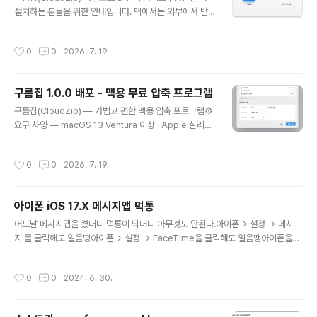
설치하는 분들을 위한 안내입니다. 맥에서는 외부에서 받
It's called Cl..
은 앱을 처음 열 때 보안 경고가 뜰 수 있는데, 아래 순서대
로 하면 문제없이 실행됩니다. 1. 다운로드아래 링크에서
작성시간
0
0
2026. 7. 19.
최신 버전(1.0.0)을 내려받으세요. [다운로드 링크 — Clo
udZip-1.0.0.dmg]macOS 13 Ventura 이상Apple 실
리콘(M1~)·인텔 맥 모두 지원 (유니버설 바이너리) 2. 설
구름집 1.0.0 배포 - 맥용 무료 압축 프로그램
치하기내려받은 .dmg 파일을 두 번 눌러 열고, 나타나는
글 내용
구름집 아이콘을 응용 프로그램(Applications) 폴더로 끌
구름집(CloudZip) — 가볍고 편한 맥용 압축 프로그램⚙️
어다 놓으면 설치가 끝납니다. 3. 처음 실행하기 (보안 경고
요구 사양 — macOS 13 Ventura 이상 · Apple 실리콘
해제)구름집은 개인 개발자가 배포하는 앱이라, 처음 열 때
(M1~)/인텔 맥 모두 지원 (유니버설 바이너리)맥에서 압축
"확인되지 않은 개발자" 또는 ..
파일을 다루다 보면 늘 아쉬웠습니다. 기본 압축 유틸리티
작성시간
0
0
2026. 7. 19.
는 한글 파일명이 깨지고, ZIP 말고는 제대로 못 열고, 세밀
한 옵션도 없죠. 그래서 직관적이면서 맥에 딱 맞는 압축 관
리자를 직접 만들었습니다. 이름은 구름집입니다.ㅁ 지원
아이폰 iOS 17.X 메시지앱 먹통
형식압축 풀기(열기) — 사실상 모든 주요 형식을 지원합니
글 내용
다.일반: ZIP, ZIPX, 7Z, RAR, TAR, GZ(TGZ), BZ2(T
어느날 메시지앱을 켰더니 먹통이 되더니 아무것도 안된다.아이폰-> 설정 -> 메시
BZ), XZ(TXZ), LZ, LZMA, Z, ZST디스크·설치: ISO, I
지 를 클릭해도 얼음땡아이폰-> 설정 -> FaceTime을 클릭해도 얼음땡아이폰을
MG, CAB, WIM, XAR, CPIO기타·국내: LHA/LZH..
몇번을 꼈다 켜도 안되더라..혹시나, 아이클라우드에 메시지 백업 해 놓은 기능 때문
에 그런건지 싶어서아이클라우드 백업 기능도 모두 끄기 또는 비활성 했는데도 여전
작성시간
0
0
2024. 6. 30.
히 먹통Apple ID 로그아웃 을 했더니 되더라씨발 애플아, 제대로좀 만들어라..3시
간동안 삽질 했다...