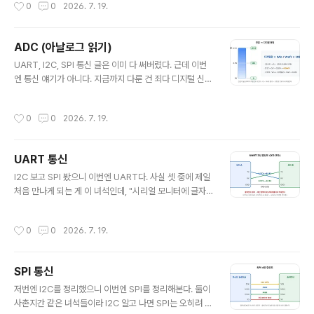
작성시간
0
0
2026. 7. 19.
로 내보내는 느낌이라 짝처럼 묶어서 보기 좋더라.일단 이
궁금증부터LED 밝기를 절반만 켜고 싶다. 모터를 천천히
만 돌리고 싶다. 그런데 마이컴 핀이 내보낼 수 있는 건 0V
ADC (아날로그 읽기)
(LOW) 아니면 5V(HIGH), 딱 두 가지뿐이다. 디지털이니
글 내용
까. 그럼 그 중간인 "반쯤"은 대체 어떻게 만들지? 나는 처
UART, I2C, SPI 통신 글은 이미 다 써버렸다. 근데 이번
음에 무슨 볼륨 노브처럼 전압을 슬슬 낮춰주는 뭔가가 따
엔 통신 얘기가 아니다. 지금까지 다룬 건 죄다 디지털 신호
로 있는 줄 알았다 ㅋㅋ답은 좀 얍삽하다(?). 아주 빠르게
(0/1)였는데, 세상엔 0과 1로 딱 안 떨어지는 값이 훨씬 많
껐다 켰다를 반복하면서, "켜져 있는 시간의 비율"로 평균
더라. 온도, 밝기, 가변저항 돌린 정도… 이런 건 전부 연속
작성시간
0
0
2026. 7. 19.
전압을..
적인 아날로그 전압이다. 오늘은 이걸 마이컴이 어떻게 읽
는지, ADC를 정리해본다.일단 문제부터마이컴은 기본적
으로 0 아니면 1밖에 모른다. 핀에 전압이 걸렸냐(HIGH)
UART 통신
안 걸렸냐(LOW), 딱 두 가지다. 그런데 예를 들어 가변저
글 내용
항을 천천히 돌리면 핀에 걸리는 전압이 0V에서 5V까지
I2C 보고 SPI 봤으니 이번엔 UART다. 사실 셋 중에 제일
스르륵 바뀐다. 2.3V, 2.31V, 2.317V… 무한히 잘게 쪼갤
처음 만나게 되는 게 이 녀석인데, "시리얼 모니터에 글자
수 있는 값이다.이걸 마이컴한테 "지금 몇 볼트야?" 하고
찍기"가 바로 UART다. 근데 앞에 둘이랑 결정적으로 다른
물어보면, 디지털만 아는 녀석이 답을 못 ..
점이 하나 있다. 클럭선이 없다.클럭선이 없다고?I2C엔 S
작성시간
0
0
2026. 7. 19.
CL, SPI엔 SCK 라는 클럭선이 있었다. 이게 "지금이 1비
트를 읽을 타이밍이야" 하고 박자를 딱딱 찍어주는 선이었
다. 그래서 둘 다 동기식(synchronous) 통신이라고 불렀
SPI 통신
다.그런데 UART는 그 클럭선이 없다. 그래서 비동기(asy
글 내용
nchronous)다. 이름부터가 그렇다. UART = Universa
저번엔 I2C를 정리했으니 이번엔 SPI를 정리해본다. 둘이
l Asynchronous Receiver/Transmitter. 우리가 흔
사촌지간 같은 녀석들이라 I2C 알고 나면 SPI는 오히려 쉽