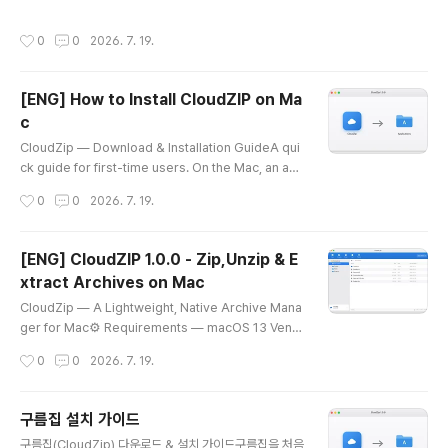
히 "시리얼 통신", "RS-232" 라고 부르는 게 다 이거다.
다.라고 나도 처음엔 그렇게 생각했다 ㅋㅋ용어적 설명부
"유아트" ..
터SPI(Serial Peripheral Interface)는 모토로라에서
작성시간
0
0
2026. 7. 19.
개발한 동기식 직렬 통신 방식이다. 마이크로컨트롤러와
주변 기기(센서, EEPROM, SD카드, LCD 등) 사이에서
짧은 거리 고속 통신에 널리 쓰인다. "에스-피-아이" 라고
[ENG] How to Install CloudZIP on Ma
그냥 읽으면 된다. 이건 발음 시비 걸릴 게 없어서 마음이
c
편하다 ^^SPI는 기본적으로 4개의 라인을 사용한다.SCL
글 내용
K (SCK) : 클럭. 마스터가 만들어서 내보낸다.MOSI : Ma
CloudZip — Download & Installation GuideA qui
ster Out Slave In. 마스터 → 슬레이브 방향 데이터.MIS
ck guide for first-time users. On the Mac, an ap
O : Master In ..
p downloaded from outside the App Store may
작성시간
0
0
2026. 7. 19.
show a security prompt the first time you open i
t. Follow the steps below and it will run without a
ny issue. 1. DownloadGet the latest version (1.0.
[ENG] CloudZIP 1.0.0 - Zip,Unzip & E
0) from the link below.👉 [download link — Clou
xtract Archives on Mac
dZip-1.0.0.dmg]macOS 13 Ventura or laterUnive
글 내용
rsal binary — runs na..
CloudZip — A Lightweight, Native Archive Mana
ger for Mac⚙️ Requirements — macOS 13 Ventu
ra or later · Universal (Apple silicon & Intel)Hand
작성시간
0
0
2026. 7. 19.
ling archives on the Mac has always been a bit f
rustrating. The built-in tools garble non-Latin fil
enames, struggle with anything beyond ZIP, and
구름집 설치 가이드
offer almost no options. So I built an archive ma
글 내용
구름집(CloudZip) 다운로드 & 설치 가이드구름집을 처음
nager that is intuitive and designed for the Mac.