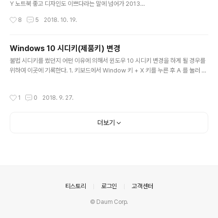
Y 노트북 좋고 디자인도 이쁘다라는 말에 넘어가 2013년
에 SONY 노트북을 거금을 들여서 구매했다. 뭐 그땐 그런
작성시간
8
5
2018. 10. 19.
대로 쓸만 했었지.. 다만, 키보드 치다 보면 자판 뜨거워 지
는건 덤…. 여튼 이런저런 내 불만을 수용할 만한 제품이 있
더라도 비쌀것이고 그냥 노트북 본연의 기능만 되면 된다
Windows 10 시디키(제품키) 변경
는 생각에 잘 사용했다. 그런데 어느날 갑자기 윈도우 화면
글 내용
불법 시디키를 썼던지 어떤 이유에 의해서 윈도우 10 시디키 변경을 하게 될 경우를
에 Windows 10 업그레이드 팝업 창이 뜨길래 마이크로
위하여 이곳에 기록한다. 1. 키보드에서 Window 키 + X 키를 누른 후 A 를 눌러 관
소프트의 신작 소프트웨어 설치는 베타 테스터가 된다라는
리자 권한의 Windows Power Shell을 실행한다. 2. slmgr /cpky 을 입력하여
생각하에 과감히 닫기.. 닫기.. 닫기. 근데 이게 반복 되니 귀
레지스트리에서 현재 라이센스 키를 삭제한다. 3. slmgr /upk 을 입력하여 컴퓨터
찮아 졌다. 또 Windows 10 평판이 나쁜 편도 아니고 …
작성시간
1
0
2018. 9. 27.
에서 라이센스 키를 삭제한다. 4. slmgr /ipk [제품키] 를 입력하여 라이센스를 등
해서….업그레이드 동의… 그 때부터이다. 지옥이 시작된
록한다. 5. slmgr /dli 를 입력하여 라이센스 상태를 확인한다. 6. slmgr /xpr 을 입
게…. 너..
력하여 라이센스 유효 기간을 확인한다.
더보기
의안내
티스토리
로그인
고객센터
© Daum Corp.