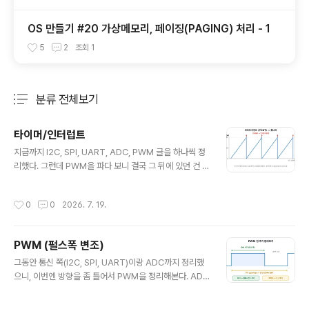
OS 만들기 #20 가상메모리, 페이징(PAGING) 처리 - 1
5
2
조회
1
분류 전체보기
주요 글 목록
타이머/인터럽트
글 내용
지금까지 I2C, SPI, UART, ADC, PWM 글을 하나씩 정
리했다. 그런데 PWM을 파다 보니 결국 그 뒤에 있던 건 타
이머였더라. 그래서 이번엔 미뤄뒀던 타이머 / 인터럽트를
제대로 판다. 사실 이거 두 개는 마이컴의 진짜 기본기라서,
작성시간
0
0
2026. 7. 19.
여기까지 오면 기초 시리즈가 한 바퀴 도는 느낌이다.왜 타
이머 + 인터럽트인가LED를 1초마다 깜빡이는 코드를 처
음 짤 땐 다들 이렇게 짠다.while(1){ LED = 1; delay_m
PWM (펄스폭 변조)
s(1000); // 1초 기다림 LED = 0; delay_ms(1000); //
글 내용
또 1초 기다림}동작은 한다. 그런데 문제는 저 delay_ms
그동안 통신 쪽(I2C, SPI, UART)이랑 ADC까지 정리했
(1000) 안에서 CPU가 진짜 아무것도 안 하고 멍때린다는
으니, 이번엔 방향을 좀 틀어서 PWM을 정리해본다. ADC
거다. 1초 동안 그냥 숫자만 세면서 시..
가 바깥 세상의 아날로그 값을 마이컴 안으로 읽어들이는
거였다면, PWM은 반대로 마이컴이 아날로그처럼 바깥으