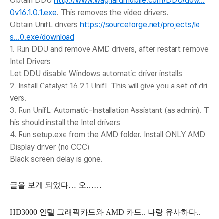
Obtain DDU
http://www.wagnardmobile.com/DDU/dow...
0v16.1.0.1.exe
. This removes the video drivers.
Obtain UnifL drivers
https://sourceforge.net/projects/le
s...0.exe/download
1. Run DDU and remove AMD drivers, after restart remove
Intel Drivers
Let DDU disable Windows automatic driver installs
2. Install Catalyst 16.2.1 UnifL This will give you a set of dri
vers.
3. Run UnifL-Automatic-Installation Assistant (as admin). T
his should install the Intel drivers
4. Run setup.exe from the AMD folder. Install ONLY AMD
Display driver (no CCC)
Black screen delay is gone.
글을 보게 되었다… 오……
HD3000 인텔 그래픽카드와 AMD 카드.. 나랑 유사하다..