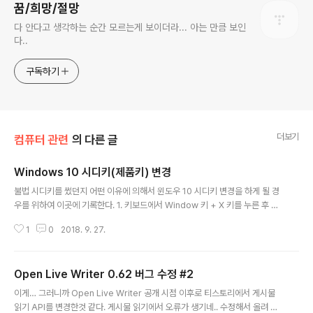
꿈/희망/절망
다 안다고 생각하는 순간 모르는게 보이더라... 아는 만큼 보인
다..
구독하기
더보기
컴퓨터 관련
의 다른 글
Windows 10 시디키(제품키) 변경
글 내용
불법 시디키를 썼던지 어떤 이유에 의해서 윈도우 10 시디키 변경을 하게 될 경
우를 위하여 이곳에 기록한다. 1. 키보드에서 Window 키 + X 키를 누른 후 A
를 눌러 관리자 권한의 Windows Power Shell을 실행한다. 2. slmgr /cpk
1
0
2018. 9. 27.
y 을 입력하여 레지스트리에서 현재 라이센스 키를 삭제한다. 3. slmgr /upk
을 입력하여 컴퓨터에서 라이센스 키를 삭제한다. 4. slmgr /ipk [제품키] 를
입력하여 라이센스를 등록한다. 5. slmgr /dli 를 입력하여 라이센스 상태를 확
Open Live Writer 0.62 버그 수정 #2
인한다. 6. slmgr /xpr 을 입력하여 라이센스 유효 기간을 확인한다.
글 내용
이게… 그러니까 Open Live Writer 공개 시점 이후로 티스토리에서 게시물
읽기 API를 변경한것 같다. 게시물 읽기에서 오류가 생기네.. 수정해서 올려 놓