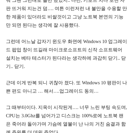
뭐 그땐 그런대로 쓸만 했었지.. 다만, 키보드 치다 보면 자
판 뜨거워 지는건 덤…. 여튼 이런저런 내 불만을 수용할 만
한 제품이 있더라도 비쌀것이고 그냥 노트북 본연의 기능
만 되면 된다는 생각에 잘 사용했다.
그런데 어느날 갑자기 윈도우 화면에 Windows 10 업그레이
드 팝업 창이 뜨길래 마이크로소프트의 신작 소프트웨어
설치는 베타 테스터가 된다라는 생각하에 과감히 닫기.. 닫
기.. 닫기.
근데 이게 반복 되니 귀찮아 졌다. 또 Windows 10 평판이 나
쁜 편도 아니고 … 해서….업그레이드 동의…
그 때부터이다. 지옥이 시작된게…. 너무 느린 부팅 속도며,
CPU는 3.0Ghz를 넘어가고 디스크는 100%로에 노트북 팬
은 죽어라 돌아가며 가슴에 열불이 난 나의 거친 숨결과 함
께 주위를 더 데워 주었다.