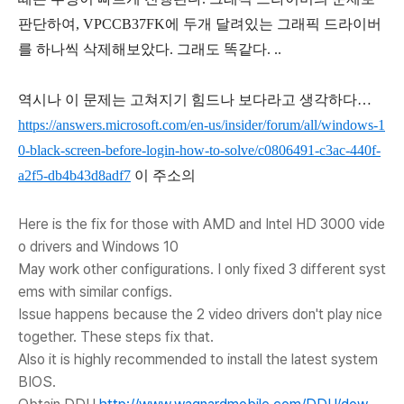
판단하여, VPCCB37FK에 두개 달려있는 그래픽 드라이버
를 하나씩 삭제해보았다. 그래도 똑같다. ..
역시나 이 문제는 고쳐지기 힘드나 보다라고 생각하다…
https://answers.microsoft.com/en-us/insider/forum/all/windows-1
0-black-screen-before-login-how-to-solve/c0806491-c3ac-440f-
a2f5-db4b43d8adf7
이 주소의
Here is the fix for those with AMD and Intel HD 3000 vide
o drivers and Windows 10
May work other configurations. I only fixed 3 different syst
ems with similar configs.
Issue happens because the 2 video drivers don't play nice
together. These steps fix that.
Also it is highly recommended to install the latest system
BIOS.