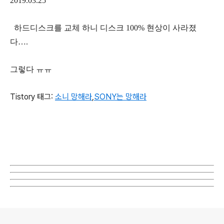
2019.03.25
하드디스크를 교체 하니 디스크 100% 현상이 사라졌
다….
그렇다 ㅠㅠ
Tistory 태그:
소니 망해라
,
SONY는 망해라
로그 정보