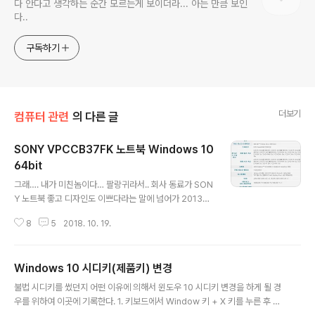
다 안다고 생각하는 순간 모르는게 보이더라... 아는 만큼 보인
다..
구독하기
더보기
컴퓨터 관련
의 다른 글
SONY VPCCB37FK 노트북 Windows 10
64bit
글 내용
그래…. 내가 미친놈이다… 팔랑귀라서.. 회사 동료가 SON
Y 노트북 좋고 디자인도 이쁘다라는 말에 넘어가 2013년
에 SONY 노트북을 거금을 들여서 구매했다. 뭐 그땐 그런
8
5
2018. 10. 19.
대로 쓸만 했었지.. 다만, 키보드 치다 보면 자판 뜨거워 지
는건 덤…. 여튼 이런저런 내 불만을 수용할 만한 제품이 있
더라도 비쌀것이고 그냥 노트북 본연의 기능만 되면 된다
Windows 10 시디키(제품키) 변경
는 생각에 잘 사용했다. 그런데 어느날 갑자기 윈도우 화면
글 내용
에 Windows 10 업그레이드 팝업 창이 뜨길래 마이크로
불법 시디키를 썼던지 어떤 이유에 의해서 윈도우 10 시디키 변경을 하게 될 경
소프트의 신작 소프트웨어 설치는 베타 테스터가 된다라는
우를 위하여 이곳에 기록한다. 1. 키보드에서 Window 키 + X 키를 누른 후 A
생각하에 과감히 닫기.. 닫기.. 닫기. 근데 이게 반복 되니 귀