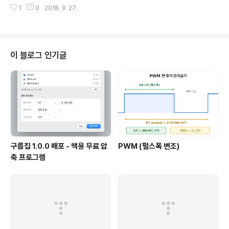
를 눌러 관리자 권한의 Windows Power Shell을 실행한다. 2. slmgr /cpk
찮아 졌다. 또 Windows 10 평판이 나쁜 편도 아니고 …
1
0
2018. 9. 27.
y 을 입력하여 레지스트리에서 현재 라이센스 키를 삭제한다. 3. slmgr /upk
해서….업그레이드 동의… 그 때부터이다. 지옥이 시작된
을 입력하여 컴퓨터에서 라이센스 키를 삭제한다. 4. slmgr /ipk [제품키] 를
게…. 너..
입력하여 라이센스를 등록한다. 5. slmgr /dli 를 입력하여 라이센스 상태를 확
인한다. 6. slmgr /xpr 을 입력하여 라이센스 유효 기간을 확인한다.
이 블로그 인기글
구름집 1.0.0 배포 - 맥용 무료 압
PWM (펄스폭 변조)
축 프로그램