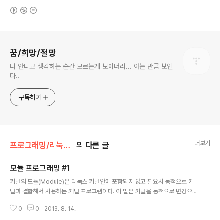
(새창열림)
로그 정보
꿈/희망/절망
다 안다고 생각하는 순간 모르는게 보이더라... 아는 만큼 보인
다..
구독하기
더보기
프로그래밍/리눅스 드라이버
의 다른 글
모듈 프로그래밍 #1
글 내용
커널의 모듈(Module)은 리눅스 커널안에 포함되지 않고 필요시 동적으로 커
널과 결합해서 사용하는 커널 프로그램이다. 이 말은 커널을 동적으로 변경으로
필요시 바꿀수 있다는 말과 일치하게 되며, 메모리의 공간적 여유도 확보에 유
0
0
2013. 8. 14.
리할수 있다. (필요 없는 것들은 동작안시키면 되니깐...) 하지만 동적으로 커널