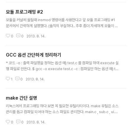
과 연결되다 보니 초기 연결시 시간이 오래 걸리고 , 커널 모드 프로그램이므로
잘못된 모듈일 경우 심각한 오류를 발생시킬수 있다. 모듈을 커널에서 올리고
모듈 프로그래밍 #2
내리는 명령어는 각각 insmod 와 rmmod 이다. 뭐 리눅스 명령어다 보니 ma
글 내용
npage 나 이런거 참조하면 사용방법에 대해서 알수 있을것이다. 모듈이 커널
모듈을 커널에 올릴때 insmod 명령어를 사용한다고 앞 모듈 프로그래밍 #1
에 올라가게 되면 모듈에서 다른 커널이나 모듈에 제공하는 함수들을 등록한다.
문서에서 간략하게 설명했다. (솔직히 부실하다.. 추후 좀더 자세하게 모듈이 커
모듈이나 커..
널에 올라가는 원리에 대해서 커널 소스를 분석해서 설명해 봐야 겠다) insmo
0
0
2013. 8. 14.
d 명령어가 실행되면 커널은 해당 모듈의 초기화 함수를 호출한다. 또한 rmmo
d 로 커널에서 모듈을 삭제시는 모듈 삭제 함수가 호출된다. 초기화 함수, 삭제
함수는 모듈 소스에서 module_init module_exit 이 두 매크로 함수에 정의
GCC 옵션 간단하게 정리하기
해준다. 매크로 함수명을 보면 대충 이해갈수 있겠지만 module_init은 초기화
글 내용
함수, module_exit는 모듈을 커널에서 삭제시 호출된다. static int hello_m
* 코드 -o : 출력 파일명을 정하는 옵션 예) test.c 를 컴파일 하여 execute 실
odule_init(void) { printk(..
행 파일로 만든다. $ gcc -o execute test.c -c : 컴파일만 하는 옵션 예) te
st.c를 컴파일 한다. (test.o 오브젝트 파일 생성) $ gcc –c test.c -I : 소스에
1
0
2013. 8. 14.
서 include 하는 헤더의 위치를 지정한다. 예) 위 소스에서 lib.h 파일이 /hom
e/test/include 에 존재 시. $ gcc –o execute test.c –I/home/test/incl
ude -L : 소스에서 사용하는 라이브러리 파일이 있는 위치를 지정한다. 예) 위
make 간단 설명
소스에서 libtest.a 파일이 /home/test/lib 에 존재 시 $ gcc –o execute t
글 내용
est.c –I/h..
리눅스에서 프로그래밍 하다 보면 꼭 필요한 유틸리티이다. make 유틸은 소스
관리를 돕고 컴파일 되어야 하는 소스 파일도 관리한다. main.c , sub.c , ui.c t
est.c 라는 파일이 있을 때 보통 gcc –o main main.c sub.c ui.c test.c 이
0
0
2013. 8. 14.
렇게 컴파일 한다. 이걸 일일이 타이핑 하던지 쉘 스크립트로 구성해서 할 수 있
지만, 그렇게 편한 방법은 아니다. 그래서 make 유틸을 사용하여 Makefile 을