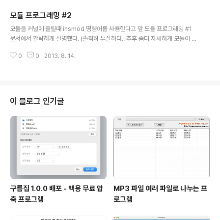
ude -L : 소스에서 사용하는 라이브러리 파일이 있는 위치를 지정한다. 예) 위
모듈 프로그래밍 #2
소스에서 libtest.a 파일이 /home/test/lib 에 존재 시 $ gcc –o execute t
글 내용
est.c –I/h..
모듈을 커널에 올릴때 insmod 명령어를 사용한다고 앞 모듈 프로그래밍 #1
문서에서 간략하게 설명했다. (솔직히 부실하다.. 추후 좀더 자세하게 모듈이 커
널에 올라가는 원리에 대해서 커널 소스를 분석해서 설명해 봐야 겠다) insmo
0
0
2013. 8. 14.
d 명령어가 실행되면 커널은 해당 모듈의 초기화 함수를 호출한다. 또한 rmmo
d 로 커널에서 모듈을 삭제시는 모듈 삭제 함수가 호출된다. 초기화 함수, 삭제
함수는 모듈 소스에서 module_init module_exit 이 두 매크로 함수에 정의
해준다. 매크로 함수명을 보면 대충 이해갈수 있겠지만 module_init은 초기화
함수, module_exit는 모듈을 커널에서 삭제시 호출된다. static int hello_m
이 블로그 인기글
odule_init(void) { printk(..
구름집 1.0.0 배포 - 맥용 무료 압
MP3 파일 여러 파일로 나누는 프
축 프로그램
로그램