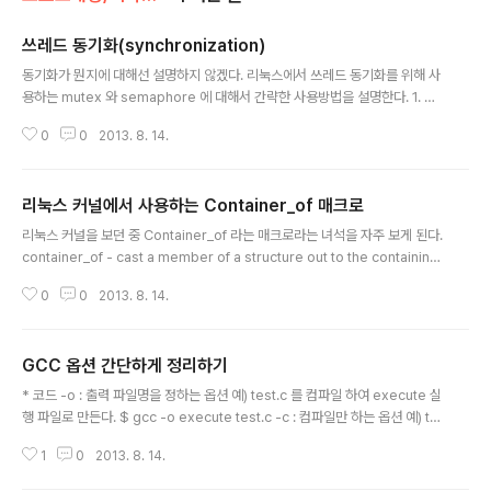
쓰레드 동기화(synchronization)
글 내용
동기화가 뭔지에 대해선 설명하지 않겠다. 리눅스에서 쓰레드 동기화를 위해 사
용하는 mutex 와 semaphore 에 대해서 간략한 사용방법을 설명한다. 1. 뮤
텍스(mutex) 리눅스에서 사용하는 mutex는 pthread에서 사용하는 mutex
0
0
2013. 8. 14.
를 사용한다. 이 pthread mutex는 프로세스간 동기화에도 사용할 수는 있으
나 리눅스에서는 잘 사용하지 않고 쓰레드간 동기화에 사용한다. 이 mutex 관
련 함수는 다음과 같다. int pthread_mutex_init(pthread_mutex_t *mut
리눅스 커널에서 사용하는 Container_of 매크로
ex, const pthread_mutexattr_t *mutexattr ); int pthread_mutex_lo
글 내용
ck(pthread_mutex_t *mutex); int pthread_mutex_try..
리눅스 커널을 보던 중 Container_of 라는 매크로라는 녀석을 자주 보게 된다.
container_of - cast a member of a structure out to the containing
structure SYNOPSIS container_of (ptr, type, member); ARGUMEN
0
0
2013. 8. 14.
TS ptr the pointer to the member. type the type of the container
struct this is embedded in. member the name of the member wit
hin the struct. 하는 역활은 한 구조체의 멤버만 알고 있을 경우 그 구조체의
GCC 옵션 간단하게 정리하기
시작 주소를 구할 때 사용한다. 예를 들어 다음과 같은 경우에 사용된다. struc
글 내용
t..
* 코드 -o : 출력 파일명을 정하는 옵션 예) test.c 를 컴파일 하여 execute 실
행 파일로 만든다. $ gcc -o execute test.c -c : 컴파일만 하는 옵션 예) te
st.c를 컴파일 한다. (test.o 오브젝트 파일 생성) $ gcc –c test.c -I : 소스에
1
0
2013. 8. 14.
서 include 하는 헤더의 위치를 지정한다. 예) 위 소스에서 lib.h 파일이 /hom
e/test/include 에 존재 시. $ gcc –o execute test.c –I/home/test/incl