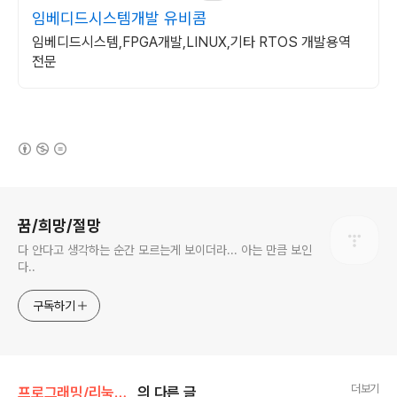
임베디드시스템개발 유비콤
임베디드시스템,FPGA개발,LINUX,기타 RTOS 개발용역
전문
(새창열림)
로그 정보
꿈/희망/절망
다 안다고 생각하는 순간 모르는게 보이더라... 아는 만큼 보인
다..
구독하기
더보기
프로그래밍/리눅스 드라이버
의 다른 글