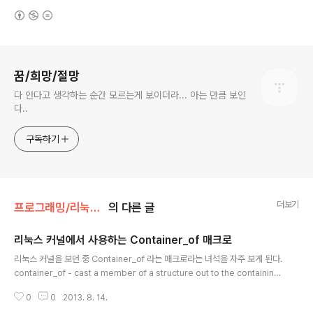
(새창열림)
로그 정보
꿈/희망/절망
다 안다고 생각하는 순간 모르는게 보이더라... 아는 만큼 보인
다..
구독하기
더보기
프로그래밍/리눅스 드라이버
의 다른 글
리눅스 커널에서 사용하는 Container_of 매크로
글 내용
리눅스 커널을 보던 중 Container_of 라는 매크로라는 녀석을 자주 보게 된다.
container_of - cast a member of a structure out to the containing
structure SYNOPSIS container_of (ptr, type, member); ARGUMEN
0
0
2013. 8. 14.
TS ptr the pointer to the member. type the type of the container