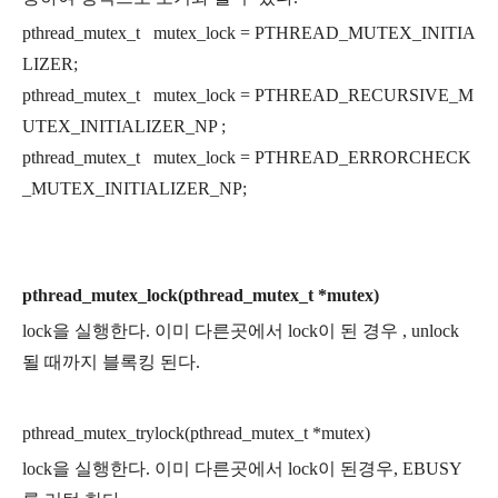
pthread_mutex_t mutex_lock = PTHREAD_MUTEX_INITIA
LIZER;
pthread_mutex_t mutex_lock = PTHREAD_RECURSIVE_M
UTEX_INITIALIZER_NP ;
pthread_mutex_t mutex_lock = PTHREAD_ERRORCHECK
_MUTEX_INITIALIZER_NP;
pthread_mutex_lock(pthread_mutex_t *mutex)
lock을 실행한다. 이미 다른곳에서 lock이 된 경우 , unlock
될 때까지 블록킹 된다.
pthread_mutex_trylock(pthread_mutex_t *mutex)
lock을 실행한다. 이미 다른곳에서 lock이 된경우, EBUSY