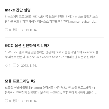
struct this is embedded in. member the name of the member wit
hin the struct. 하는 역활은 한 구조체의 멤버만 알고 있을 경우 그 구조체의
make 간단 설명
시작 주소를 구할 때 사용한다. 예를 들어 다음과 같은 경우에 사용된다. struc
글 내용
t..
리눅스에서 프로그래밍 하다 보면 꼭 필요한 유틸리티이다. make 유틸은 소스
관리를 돕고 컴파일 되어야 하는 소스 파일도 관리한다. main.c , sub.c , ui.c t
est.c 라는 파일이 있을 때 보통 gcc –o main main.c sub.c ui.c test.c 이
0
0
2013. 8. 14.
렇게 컴파일 한다. 이걸 일일이 타이핑 하던지 쉘 스크립트로 구성해서 할 수 있
지만, 그렇게 편한 방법은 아니다. 그래서 make 유틸을 사용하여 Makefile 을
구성하면 좀더 편안한 구성이 될수 있다. 1. 일반적 사용 예 main: main.o sub.
GCC 옵션 간단하게 정리하기
o ui.o test.o gcc –o main main.o sub.o ui.o test.o main.o: main.c g
글 내용
cc –c main.c sub.o: sub.c gcc ..
* 코드 -o : 출력 파일명을 정하는 옵션 예) test.c 를 컴파일 하여 execute 실
행 파일로 만든다. $ gcc -o execute test.c -c : 컴파일만 하는 옵션 예) te
st.c를 컴파일 한다. (test.o 오브젝트 파일 생성) $ gcc –c test.c -I : 소스에
1
0
2013. 8. 14.
서 include 하는 헤더의 위치를 지정한다. 예) 위 소스에서 lib.h 파일이 /hom
e/test/include 에 존재 시. $ gcc –o execute test.c –I/home/test/incl
ude -L : 소스에서 사용하는 라이브러리 파일이 있는 위치를 지정한다. 예) 위
모듈 프로그래밍 #2
소스에서 libtest.a 파일이 /home/test/lib 에 존재 시 $ gcc –o execute t
글 내용
est.c –I/h..
모듈을 커널에 올릴때 insmod 명령어를 사용한다고 앞 모듈 프로그래밍 #1
문서에서 간략하게 설명했다. (솔직히 부실하다.. 추후 좀더 자세하게 모듈이 커
널에 올라가는 원리에 대해서 커널 소스를 분석해서 설명해 봐야 겠다) insmo
0
0
2013. 8. 14.
d 명령어가 실행되면 커널은 해당 모듈의 초기화 함수를 호출한다. 또한 rmmo
d 로 커널에서 모듈을 삭제시는 모듈 삭제 함수가 호출된다. 초기화 함수, 삭제