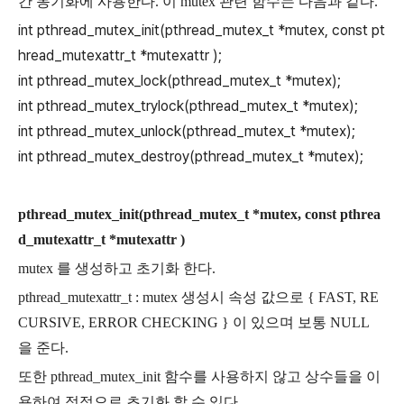
간 동기화에 사용한다. 이 mutex 관련 함수는 다음과 같다.
int pthread_mutex_init(pthread_mutex_t *mutex, const pt
hread_mutexattr_t *mutexattr );
int pthread_mutex_lock(pthread_mutex_t *mutex);
int pthread_mutex_trylock(pthread_mutex_t *mutex);
int pthread_mutex_unlock(pthread_mutex_t *mutex);
int pthread_mutex_destroy(pthread_mutex_t *mutex);
pthread_mutex_init(pthread_mutex_t *mutex, const pthrea
d_mutexattr_t *mutexattr )
mutex 를 생성하고 초기화 한다.
pthread_mutexattr_t : mutex 생성시 속성 값으로 { FAST, RE
CURSIVE, ERROR CHECKING } 이 있으며 보통 NULL
을 준다.
또한 pthread_mutex_init 함수를 사용하지 않고 상수들을 이
용하여 정적으로 초기화 할 수 있다.