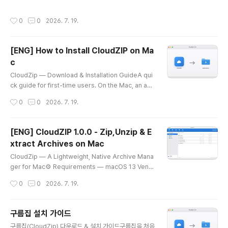
히 "시리얼 통신", "RS-232" 라고 부르는 게 다 이거다.
다.라고 나도 처음엔 그렇게 생각했다 ㅋㅋ용어적 설명부
"유아트" ..
터SPI(Serial Peripheral Interface)는 모토로라에서
작성시간
0
0
2026. 7. 19.
개발한 동기식 직렬 통신 방식이다. 마이크로컨트롤러와
주변 기기(센서, EEPROM, SD카드, LCD 등) 사이에서
짧은 거리 고속 통신에 널리 쓰인다. "에스-피-아이" 라고
[ENG] How to Install CloudZIP on Ma
그냥 읽으면 된다. 이건 발음 시비 걸릴 게 없어서 마음이
c
편하다 ^^SPI는 기본적으로 4개의 라인을 사용한다.SCL
글 내용
K (SCK) : 클럭. 마스터가 만들어서 내보낸다.MOSI : Ma
CloudZip — Download & Installation GuideA qui
ster Out Slave In. 마스터 → 슬레이브 방향 데이터.MIS
ck guide for first-time users. On the Mac, an ap
O : Master In ..
p downloaded from outside the App Store may
작성시간
0
0
2026. 7. 19.
show a security prompt the first time you open i
t. Follow the steps below and it will run without a
ny issue. 1. DownloadGet the latest version (1.0.
[ENG] CloudZIP 1.0.0 - Zip,Unzip & E
0) from the link below.👉 [download link — Clou
xtract Archives on Mac
dZip-1.0.0.dmg]macOS 13 Ventura or laterUnive
글 내용
rsal binary — runs na..
CloudZip — A Lightweight, Native Archive Mana
ger for Mac⚙️ Requirements — macOS 13 Ventu
ra or later · Universal (Apple silicon & Intel)Hand
작성시간
0
0
2026. 7. 19.
ling archives on the Mac has always been a bit f
rustrating. The built-in tools garble non-Latin fil
enames, struggle with anything beyond ZIP, and
구름집 설치 가이드
offer almost no options. So I built an archive ma
글 내용
구름집(CloudZip) 다운로드 & 설치 가이드구름집을 처음
nager that is intuitive and designed for the Mac.