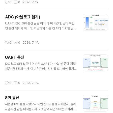
작성시간
0
0
2026. 7. 19.
로 내보내는 느낌이라 짝처럼 묶어서 보기 좋더라.일단 이
궁금증부터LED 밝기를 절반만 켜고 싶다. 모터를 천천히
만 돌리고 싶다. 그런데 마이컴 핀이 내보낼 수 있는 건 0V
ADC (아날로그 읽기)
(LOW) 아니면 5V(HIGH), 딱 두 가지뿐이다. 디지털이니
글 내용
까. 그럼 그 중간인 "반쯤"은 대체 어떻게 만들지? 나는 처
UART, I2C, SPI 통신 글은 이미 다 써버렸다. 근데 이번
음에 무슨 볼륨 노브처럼 전압을 슬슬 낮춰주는 뭔가가 따
엔 통신 얘기가 아니다. 지금까지 다룬 건 죄다 디지털 신호
로 있는 줄 알았다 ㅋㅋ답은 좀 얍삽하다(?). 아주 빠르게
(0/1)였는데, 세상엔 0과 1로 딱 안 떨어지는 값이 훨씬 많
껐다 켰다를 반복하면서, "켜져 있는 시간의 비율"로 평균
더라. 온도, 밝기, 가변저항 돌린 정도… 이런 건 전부 연속
작성시간
0
0
2026. 7. 19.
전압을..
적인 아날로그 전압이다. 오늘은 이걸 마이컴이 어떻게 읽
는지, ADC를 정리해본다.일단 문제부터마이컴은 기본적
으로 0 아니면 1밖에 모른다. 핀에 전압이 걸렸냐(HIGH)
UART 통신
안 걸렸냐(LOW), 딱 두 가지다. 그런데 예를 들어 가변저
글 내용
항을 천천히 돌리면 핀에 걸리는 전압이 0V에서 5V까지
I2C 보고 SPI 봤으니 이번엔 UART다. 사실 셋 중에 제일
스르륵 바뀐다. 2.3V, 2.31V, 2.317V… 무한히 잘게 쪼갤
처음 만나게 되는 게 이 녀석인데, "시리얼 모니터에 글자
수 있는 값이다.이걸 마이컴한테 "지금 몇 볼트야?" 하고
찍기"가 바로 UART다. 근데 앞에 둘이랑 결정적으로 다른
물어보면, 디지털만 아는 녀석이 답을 못 ..
점이 하나 있다. 클럭선이 없다.클럭선이 없다고?I2C엔 S
작성시간
0
0
2026. 7. 19.
CL, SPI엔 SCK 라는 클럭선이 있었다. 이게 "지금이 1비
트를 읽을 타이밍이야" 하고 박자를 딱딱 찍어주는 선이었
다. 그래서 둘 다 동기식(synchronous) 통신이라고 불렀
SPI 통신
다.그런데 UART는 그 클럭선이 없다. 그래서 비동기(asy
글 내용
nchronous)다. 이름부터가 그렇다. UART = Universa
저번엔 I2C를 정리했으니 이번엔 SPI를 정리해본다. 둘이
l Asynchronous Receiver/Transmitter. 우리가 흔
사촌지간 같은 녀석들이라 I2C 알고 나면 SPI는 오히려 쉽