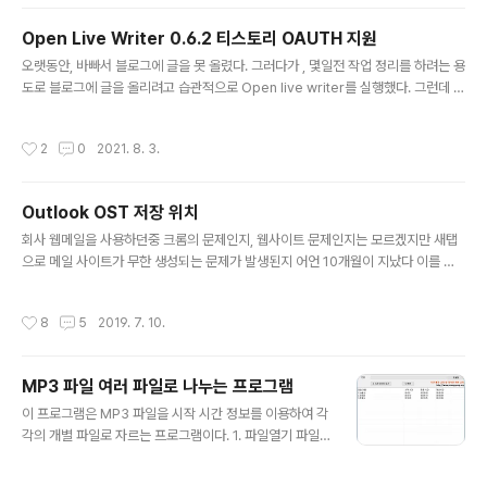
urce, BitmapCreateOptions.PreservePixelFormat, BitmapCacheOpti
on.Default); BitmapSource bitmapSource = dec..
Open Live Writer 0.6.2 티스토리 OAUTH 지원
글 내용
오랫동안, 바빠서 블로그에 글을 못 올렸다. 그러다가 , 몇일전 작업 정리를 하려는 용
도로 블로그에 글을 올리려고 습관적으로 Open live writer를 실행했다. 그런데 티
스토리에서 동작하지 않는 현상을 발견했다. 아니… 알고는 있었다 . 시간 내서 이거
살펴 보는게 힘들뿐이었다. 그리고 Open live writer의 기능도 요즘 시대의 기능에
작성시간
2
0
2021. 8. 3.
서 많이 떨어진 상태라.. 도태 되는 프로그램에 시간 할애하는게 아까웠다. 그냥… 다
시 손 좀 봤다..(난 이게 편해서……………) 내가 티스토리를 카카오랑 통합했었고, 티
스토리 OPEN API의 OAuth 가 기존과 달라진점이 있어서 수정해서 올린다. 티스
Outlook OST 저장 위치
토리를 카카오랑 통합한 계정에 대해서만 테스트 되었고, C# 에서 기본으로 제공하
글 내용
는 Webbrowser가..
회사 웹메일을 사용하던중 크롬의 문제인지, 웹사이트 문제인지는 모르겠지만 새탭
으로 메일 사이트가 무한 생성되는 문제가 발생된지 어언 10개월이 지났다 이를 해
결하려고 크롬디버깅, 웹사이트 소스 분석하다가 지쳐서 그냥 아웃룩을 사용하기로
하고 모두 덮었다. 솔직히 일하면서 이런 문제 때문에 시간 할애하면서 앉아 있는 내
작성시간
8
5
2019. 7. 10.
가 한심해서 였기 때문이다. 아웃룩 설치하고 계정 등록하고 이것 저것 설정 맞추고
사용하려고 하니, 딱 아웃룩 계정 데이터 (OST)저장 공간이 문제가 발생했다. 현재
C드라이브 SSD 는 용량이 250G (????) 밖에 안된다. D드라이브는 1T . 계정 데이
MP3 파일 여러 파일로 나누는 프로그램
터 저장 위치를 D 드라이브로 옮겨야 되는데… 안 옮겨진다. 마이크로소프트 사이트
글 내용
도 검색해 보고 구글도 검색해 보고 했지만 시키는데..
이 프로그램은 MP3 파일을 시작 시간 정보를 이용하여 각
각의 개별 파일로 자르는 프로그램이다. 1. 파일열기 파일
열기 버튼을 [클릭]하여 MP3 파일을 선택한다. (탐색기에
서 파일을 드래그 하여 프로그램에 드랍해도 됨) 2. 저장 폴