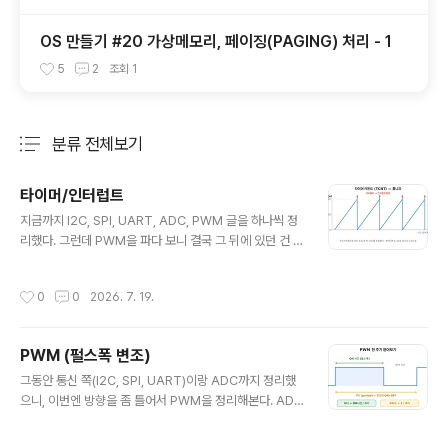
OS 만들기 #20 가상메모리, 페이징(PAGING) 처리 - 1
5
2
조회
1
분류 전체보기
주요 글 목록
타이머/인터럽트
글 내용
지금까지 I2C, SPI, UART, ADC, PWM 글을 하나씩 정
리했다. 그런데 PWM을 파다 보니 결국 그 뒤에 있던 건 타
이머였더라. 그래서 이번엔 미뤄뒀던 타이머 / 인터럽트를
제대로 판다. 사실 이거 두 개는 마이컴의 진짜 기본기라서,
작성시간
0
0
2026. 7. 19.
여기까지 오면 기초 시리즈가 한 바퀴 도는 느낌이다.왜 타
이머 + 인터럽트인가LED를 1초마다 깜빡이는 코드를 처
음 짤 땐 다들 이렇게 짠다.while(1){ LED = 1; delay_m
PWM (펄스폭 변조)
s(1000); // 1초 기다림 LED = 0; delay_ms(1000); //
글 내용
또 1초 기다림}동작은 한다. 그런데 문제는 저 delay_ms
그동안 통신 쪽(I2C, SPI, UART)이랑 ADC까지 정리했
(1000) 안에서 CPU가 진짜 아무것도 안 하고 멍때린다는
으니, 이번엔 방향을 좀 틀어서 PWM을 정리해본다. ADC
거다. 1초 동안 그냥 숫자만 세면서 시..
가 바깥 세상의 아날로그 값을 마이컴 안으로 읽어들이는
거였다면, PWM은 반대로 마이컴이 아날로그처럼 바깥으