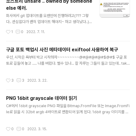
소스트리 unsafe .. owned by someone
else 에러.
글 내용
회사에서 git 업데이트를 오랜만에 진행하려고(??? 그렇
다.. 관심없다가 괜히 업데이트 해야지~ 하고 생각났다..)
소스트리를 실행했더니.. git status failed with code 1
작성시간
1
0
2022. 7. 11.
28: fatal unsafe repository .... is owned by some
one else 라는 메시지와 함께.. To add an exception
for this directory , call: git config --global --add
구글 포토 백업시 사진 메타데이터 exiftool 사용하여 복구
safe.directory &#39;D:/WORK/REPOSITORY&#3
글 내용
우선, 시작은 욕부터 박고 시작하자~~~~~~~~~@#@#@#@#$@#$ 구글 포
9; 메세지가 발생했다.. 뭐지 하고 검색해보니 git 의 보안
토로 길들여 놓고 ..... 나를 버렸다. 별수 있나... 칼 자루는 그들이 들고 있는데.. take
문제가 발생했고.. 메시지내의 문구를 그대로 치면 된다고
out 으로 백업 요청 .. 1TB라는 어마어마한 용량이 나왔다... 첫번째.. 빡침... 3T HD
한단다. git config --global --add safe.d..
D를 샀다...... 돈 들었다..............하~~~~~ 50G씩 22개 파일을 다운받으면서 그
작성시간
3
3
2022. 3. 22.
속도에 두번째...빡침... 50G파일을 압축 풀면서 또 그 속도에 세번째...빡침.... 씨부
럴 구글 쌔퀴들.. 하지만... ..그렇다... 다시 구글 스토리지 2T 사서... 다시 업로드 했
다.... 대안이.. 아이클라우드 가 있었는데.. 업로드 속도와 아이클라우드의 사진은 백
PNG 16bit grayscale 데이터 읽기
업 보다는 동기화 개념이라... 그냥 구글을..
글 내용
C#에서 16bit grayscale PNG 파일을 Bitmap.FromFile 또는 Image.FromFi
le로 읽을 시 32bit argb 4바이트로 변환되어 읽게 된다. 16bit gray 이미지를 얻
기 위해서는 다음과 같이 처리한다. Stream imageStreamSource = new File
Stream(path, FileMode.Open, FileAccess.Read, FileShare.Read);Png
작성시간
0
0
2022. 3. 15.
BitmapDecoder decoder = new PngBitmapDecoder(imageStreamSo