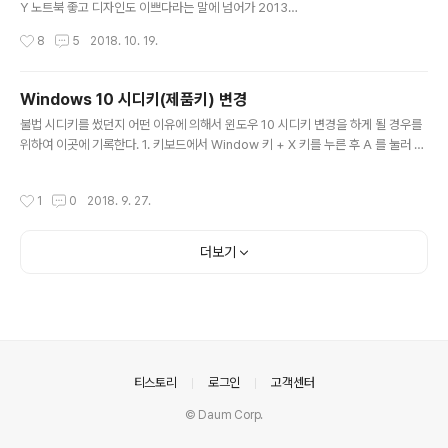
Y 노트북 좋고 디자인도 이쁘다라는 말에 넘어가 2013년
에 SONY 노트북을 거금을 들여서 구매했다. 뭐 그땐 그런
작성시간
8
5
2018. 10. 19.
대로 쓸만 했었지.. 다만, 키보드 치다 보면 자판 뜨거워 지
는건 덤…. 여튼 이런저런 내 불만을 수용할 만한 제품이 있
더라도 비쌀것이고 그냥 노트북 본연의 기능만 되면 된다
Windows 10 시디키(제품키) 변경
는 생각에 잘 사용했다. 그런데 어느날 갑자기 윈도우 화면
글 내용
불법 시디키를 썼던지 어떤 이유에 의해서 윈도우 10 시디키 변경을 하게 될 경우를
에 Windows 10 업그레이드 팝업 창이 뜨길래 마이크로
위하여 이곳에 기록한다. 1. 키보드에서 Window 키 + X 키를 누른 후 A 를 눌러 관
소프트의 신작 소프트웨어 설치는 베타 테스터가 된다라는
리자 권한의 Windows Power Shell을 실행한다. 2. slmgr /cpky 을 입력하여
생각하에 과감히 닫기.. 닫기.. 닫기. 근데 이게 반복 되니 귀
레지스트리에서 현재 라이센스 키를 삭제한다. 3. slmgr /upk 을 입력하여 컴퓨터
찮아 졌다. 또 Windows 10 평판이 나쁜 편도 아니고 …
작성시간
1
0
2018. 9. 27.
에서 라이센스 키를 삭제한다. 4. slmgr /ipk [제품키] 를 입력하여 라이센스를 등
해서….업그레이드 동의… 그 때부터이다. 지옥이 시작된
록한다. 5. slmgr /dli 를 입력하여 라이센스 상태를 확인한다. 6. slmgr /xpr 을 입
게…. 너..
력하여 라이센스 유효 기간을 확인한다.
더보기
의안내
티스토리
로그인
고객센터
© Daum Corp.