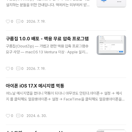
설치하는 분들을 위한 안내입니다. 맥에서는 외부에서 받
It's called Cl..
은 앱을 처음 열 때 보안 경고가 뜰 수 있는데, 아래 순서대
로 하면 문제없이 실행됩니다. 1. 다운로드아래 링크에서
작성시간
0
0
2026. 7. 19.
최신 버전(1.0.0)을 내려받으세요. [다운로드 링크 — Clo
udZip-1.0.0.dmg]macOS 13 Ventura 이상Apple 실
리콘(M1~)·인텔 맥 모두 지원 (유니버설 바이너리) 2. 설
구름집 1.0.0 배포 - 맥용 무료 압축 프로그램
치하기내려받은 .dmg 파일을 두 번 눌러 열고, 나타나는
글 내용
구름집 아이콘을 응용 프로그램(Applications) 폴더로 끌
구름집(CloudZip) — 가볍고 편한 맥용 압축 프로그램⚙️
어다 놓으면 설치가 끝납니다. 3. 처음 실행하기 (보안 경고
요구 사양 — macOS 13 Ventura 이상 · Apple 실리콘
해제)구름집은 개인 개발자가 배포하는 앱이라, 처음 열 때
(M1~)/인텔 맥 모두 지원 (유니버설 바이너리)맥에서 압축
"확인되지 않은 개발자" 또는 ..
파일을 다루다 보면 늘 아쉬웠습니다. 기본 압축 유틸리티
작성시간
0
0
2026. 7. 19.
는 한글 파일명이 깨지고, ZIP 말고는 제대로 못 열고, 세밀
한 옵션도 없죠. 그래서 직관적이면서 맥에 딱 맞는 압축 관
리자를 직접 만들었습니다. 이름은 구름집입니다.ㅁ 지원
아이폰 iOS 17.X 메시지앱 먹통
형식압축 풀기(열기) — 사실상 모든 주요 형식을 지원합니
글 내용
다.일반: ZIP, ZIPX, 7Z, RAR, TAR, GZ(TGZ), BZ2(T
어느날 메시지앱을 켰더니 먹통이 되더니 아무것도 안된다.아이폰-> 설정 -> 메시
BZ), XZ(TXZ), LZ, LZMA, Z, ZST디스크·설치: ISO, I
지 를 클릭해도 얼음땡아이폰-> 설정 -> FaceTime을 클릭해도 얼음땡아이폰을
MG, CAB, WIM, XAR, CPIO기타·국내: LHA/LZH..
몇번을 꼈다 켜도 안되더라..혹시나, 아이클라우드에 메시지 백업 해 놓은 기능 때문
에 그런건지 싶어서아이클라우드 백업 기능도 모두 끄기 또는 비활성 했는데도 여전
작성시간
0
0
2024. 6. 30.
히 먹통Apple ID 로그아웃 을 했더니 되더라씨발 애플아, 제대로좀 만들어라..3시
간동안 삽질 했다...