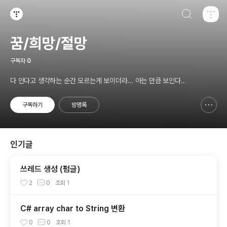
검색하기
티스토리
꿈/희망/절망
구독자
0
다 안다고 생각하는 순간 모르는게 보이더라... 아는 만큼 보인다..
구독하기
방명록
신고하기 레이어
열기
인기글
쓰레드 생성 (펌글)
2
0
조회
1
C# array char to String 변환
0
0
조회
1