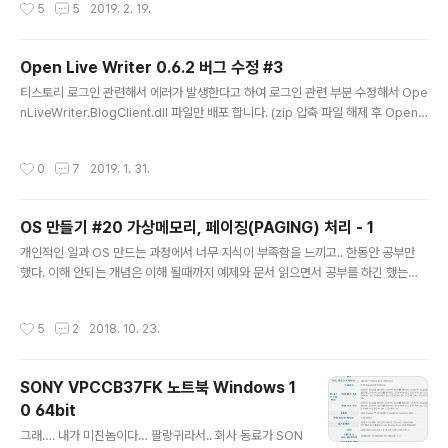
작성시간
5
5
2019. 2. 19.
더 선택 잘려진 MP3 파일들이 저장될 폴더를 지정한다.
3. 시간 데이터 읽기 MP3 파일을 자르기 위한 시간정보를
입력하기 위해서 시간데이터 읽기 버튼을 [클릭]한다. (시
Open Live Writer 0.6.2 버그 수정 #3
간 정보 포맷으로 저장된 txt 파일을 드래그 하여 목록창에
글 내용
드랍해도 됨) 시간 데이터 읽기 버튼을 클릭하면 다음과 같
티스토리 로그인 관련해서 에러가 발생한다고 하여 로그인 관련 부분 수정해서 Ope
은 시간 정보 입력창이 생성된다. 시간 정보를 입력한다..
nLiveWriter.BlogClient.dll 파일만 배포 합니다. (zip 압축 파일 해제 후 OpenLi
위와 같이 입력하고 [확인] 버튼을 클릭한다. * 시간정보
veWriter.BlogClient.dll 파일을 덮어쓰기 하면됨.) - 로그인 실패 시 로그인창이
데이터 포맷 - 시간 정보 데이터는 입력 MP3 의 시작위치
별도로 팝업 되도록 수정함.
작성시간
0
7
2019. 1. 31.
정보만..
OS 만들기 #20 가상메모리, 페이징(PAGING) 처리 - 1
글 내용
개인적인 일과 OS 만드는 과정에서 너무 지식이 부족함을 느끼고.. 한동안 공부만
했다. 이해 안되는 개념은 이해 될때까지 예제와 문서 읽으면서 공부를 하긴 했는데
역시나 OS 만드는 것에 대한 지식이 너무 방대함을 느끼고…좌절(?). 오래된 노트북
책장속에 꼽아 놓고, 가끔 켤 때 마다 보이는 바탕화면에 OS 만들기 폴더를 볼 때 마
작성시간
5
2
2018. 10. 23.
다 내 자신이 한심해지는 것 같아 더더욱 의도적으로 외면하게 되었다. 그러다가 죽
은 노트북 살리면서 생각지도 않는 의욕이 불타 올라 , 다시 시작. 우선 페이징을 설명
하기 전에 가상 메모리에 대해서 설명이 필요하다. 가상 메모리 단어에서 어느 정도
SONY VPCCB37FK 노트북 Windows 1
무엇을 내포된 의미를 알 수 있듯이 메모리를 가상화 한다는 거다. ?????? 메모
0 64bit
리??? 내컴퓨터에 달려있는 램??? 그렇다...
글 내용
그래…. 내가 미친놈이다… 팔랑귀라서.. 회사 동료가 SON