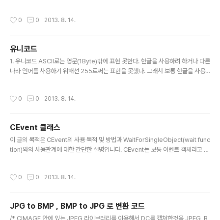
endthread 호출해야함 CreateThread - 종료시 함수 리턴, 혹은 ExitThread
함수 호출 - UI 관련 함수 , 윈도우 컨트롤 사용시 알수 없는 문제가 많이 발생한다.
작성시간
0
0
2013. 8. 14.
이럴경우 AfxBeginThread로 사용한다. MFC를 이용한 쓰레드 프로그래밍 - 메
시지 펌프가 있어서 메시지 처리 가능함. - 작업 쓰레드와 UI 쓰레드로 구분. 0 작업
쓰레드 생성시 AfxBeginThread 사용. - 작업 쓰레드 종료시 AfxThreadEnd()
유니코드
함수 처리. - 외부에서 종료 처리할수 있음 - TerminateThread..
글 내용
1. 유니코드 ASCII로는 영문(1Byte)밖에 표현 못한다. 한글을 사용하려 하거나 다른
나라 언어를 사용하기 위해선 255로써는 표현을 못했다. 그래서 보통 한글을 사용
하기 위해서 2Byte로 처리를 해서 조합,완성형이라는 한글이라는 방식이 생기게 되
었다. 다른 나라도 각자 알아서 2Byte라든지 다른 방식으로 처리해서 표현하게 되
작성시간
0
0
2013. 8. 14.
었는데, 이게 너무 다 다르다는 거다. 그래서 "모든 나라의 글자셋을 하나로 묶어 버
리자!"라는 취지 하에 만들어 진게 유니 코드이다. 그런데 유니코드를 실제 바이트로
변환이 필요하게 되었고 인코딩 방식이 생기게 되었는데 하나의 글자 표현에 2바이
CEvent 클래스
트를 사용하는 UCS-2(2바이트) 또는 UTF-16(16비트) , 영어는 1바이트 그외 다
글 내용
른 언어는 2바이트~6바이트까지 할당..
이 글의 목적은 CEvent의 사용 목적 및 방법과 WaitForSingleObject(wait func
tion)와의 사용관계에 대한 간단한 설명입니다. CEvent는 보통 이벤트 객체라고 불
리며, 동기화 객체로 사용됩니다. 이 이벤트 객체는 딱 2가지 상태(signaled, non-
signaled 또는 unsignaled)로 동기화를 지원합니다. 예를 들어 TRUE, FALSE
작성시간
0
0
2013. 8. 14.
와 같은 개념입니다. 그럼 이 두 상태를 바탕으로 우리가 할 수 있는 일은 대부분 동기
화 , 즉 둘 이상의 관계에서 서로간의 상태에 따라 작업을 구분지어 실행 순서에 제어
를 두기 위함입니다. 예를 들어 두 스레드간에 서로 같은 데이터를 접근하여 사용하
JPG to BMP , BMP to JPG 로 변환 코드
는 경우이겠죠. CEvent의 생성자를 살펴보면, 다음과 같습니다. CEvent..
글 내용
/* CIMAGE 안에 있는 JPEG 라이브러리를 이용해서 DC를 캡쳐한것을 JPEG, B