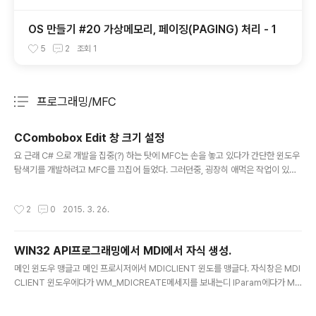
OS 만들기 #20 가상메모리, 페이징(PAGING) 처리 - 1
5
2
조회
1
프로그래밍/MFC
분류 전체보기
주요 글 목록
CCombobox Edit 창 크기 설정
글 내용
요 근래 C# 으로 개발을 집중(?) 하는 탓에 MFC는 손을 놓고 있다가 간단한 윈도우
탐색기를 개발하려고 MFC를 끄집어 들었다. 그러던중, 굉장히 애먹은 작업이 있어
서 해결방법이라기는 그렇고 대충 , 유사한 해결방법이 있어서 기록해 놓는다. CCo
mbobox를 DropDown 방식으로 할 경우, Edit 창이 하나 생기는데 그 창의 크기
작성시간
2
0
2015. 3. 26.
를 조절하고 싶었다. 그래서 GetWindow(GW_CHILD)로 Edit 창 윈도우 핸들을
얻거나, OnCtlColor함수를 오버로딩 하여 자식창 윈도우 핸들을 얻었다. 그리고 M
oveWindow 나, SetWindowPos 함수를 사용하여 윈도우 크기를 조정하였으나,
WIN32 API프로그래밍에서 MDI에서 자식 생성.
반응이 없었다. (아… 사소한 작업이 귀찮아 지기 시작하는것이다…) 이리저리 검색
글 내용
해 보니 CCom..
메인 윈도우 맹글고 메인 프로시저에서 MDICLIENT 윈도를 맹글다. 자식창은 MDI
CLIENT 윈도우에다가 WM_MDICREATE메세지를 보내는디 lParam에다가 MD
ICREATESTRUCT 구조체를 집어 넣는다. 메인 프로시저는 wndProc가 아니고
DefFrameProc 자식은 DefMDIChildProc