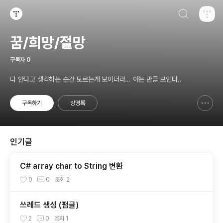
검색하기
티스토리
꿈/희망/절망
구독자
0
다 안다고 생각하는 순간 모르는게 보이더라... 아는 만큼 보인다..
구독하기
방명록
신고하기 레이어
열기
인기글
C# array char to String 변환
0
0
조회
2
쓰레드 생성 (펌글)
2
0
조회
1