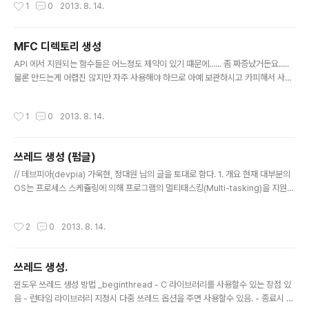
작성시간
1
0
2013. 8. 14.
MFC 디렉토리 생성
글 내용
API 에서 지원되는 함수들은 어느정도 제약이 있기 떄문에...... 좀 짜증났거든요.....
물론 만드는게 어렵진 않지만 자주 사용해야 하므로 아예 보관하시고 카피해서 사용
하시면 편하실거 같아서요... #include #include #include using namespace
std; /* 기존 디렉토리가 있을경우 안만들어지고 없으면 만든다. 부모디렉토리가 없
작성시간
1
0
2013. 8. 14.
어도 생성가능 */ void CreateDir(char* Path) { char DirName[256]; //생성
할 디렉초리 이름 char* p = Path; //인자로 받은 디렉토리 char* q = DirName;
while(*p) { if (('\\' == *p) || ('/' == *p)) //루트디렉토리 혹은 Sub디렉토리 { if
쓰레드 생성 (펌글)
('..
글 내용
// 데브피아(devpia) 가욱현, 정대원 님의 글을 토대로 함다. 1. 개요 현재 대부분의
OS는 프로세스 스케쥴링에 의해 프로그램의 멀티태스킹(Multi-tasking)을 지원하
고 있다. 멀티태스킹이란 실행되고있는 프로그램을 일정 단위로 잘라서(slice) 순서
대로 CPU를 사용하게끔 하는 것 인데, 사용자는 마치 동시에 여러 개의 프로그램이
작성시간
2
0
2013. 8. 14.
실행되는 것처럼 느낄 수 있게 된다. 즉, CPU 사용률을 최대화 하고, 대기시간과 응
답시간의 최소화를 가능케 해주는 방법이다. 이번에는 프로세스 한 개만 놓고 보자.
한 프로세스는 구성면에서 [텍스트]-[데이터]-[스택] 영역으로 구성되어있고, 기능
쓰레드 생성.
면에서는 텍스트의 모듈들은 각각의 역할을 가지고 있다. 프로세스에서의 공유메모
글 내용
리영역을 제외한 부분끼리 묶어서 쓰..
윈도우 쓰레드 생성 방법 _beginthread - C 라이브러리를 사용할수 있는 장점 있
음 - 런타임 라이브러리 지정시 다중 쓰레드 옵션을 주면 사용할수 있음. - 종료시 _